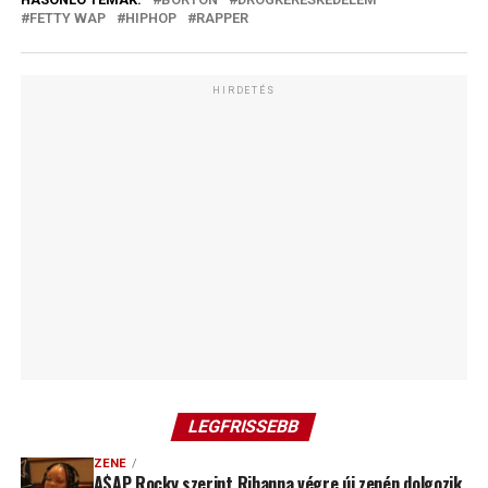
FETTY WAP
HIPHOP
RAPPER
HIRDETÉS
LEGFRISSEBB
ZENE
A$AP Rocky szerint Rihanna végre új zenén dolgozik