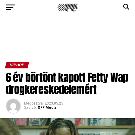
HIPHOP
6 év börtönt kapott Fetty Wap
drogkereskedelemért
Megosztva
2023.05.25
Szerző:
OFF Media