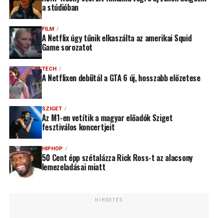
a stúdióban
FILM
A Netflix úgy tűnik elkaszálta az amerikai Squid
Game sorozatot
TECH
A Netflixen debütál a GTA 6 új, hosszabb előzetese
SZIGET
Az M1-en vetítik a magyar előadók Sziget
fesztiválos koncertjeit
HIPHOP
50 Cent épp szétalázza Rick Ross-t az alacsony
lemezeladásai miatt
HIRDETÉS