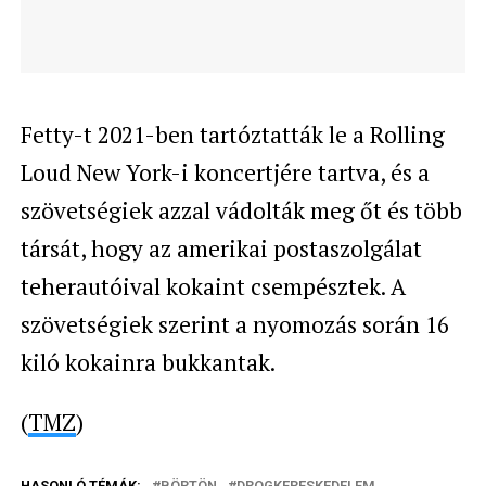
Fetty-t 2021-ben tartóztatták le a Rolling
Loud New York-i koncertjére tartva, és a
szövetségiek azzal vádolták meg őt és több
társát, hogy az amerikai postaszolgálat
teherautóival kokaint csempésztek. A
szövetségiek szerint a nyomozás során 16
kiló kokainra bukkantak.
(
TMZ
)
HASONLÓ TÉMÁK:
BÖRTÖN
DROGKERESKEDELEM