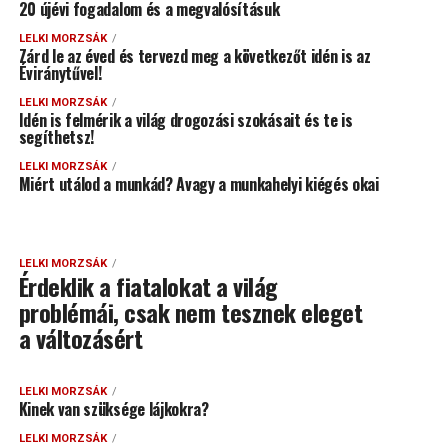
20 újévi fogadalom és a megvalósításuk
LELKI MORZSÁK
Zárd le az éved és tervezd meg a következőt idén is az
Éviránytűvel!
LELKI MORZSÁK
Idén is felmérik a világ drogozási szokásait és te is
segíthetsz!
LELKI MORZSÁK
Miért utálod a munkád? Avagy a munkahelyi kiégés okai
LELKI MORZSÁK
Érdeklik a fiatalokat a világ
problémái, csak nem tesznek eleget
a változásért
LELKI MORZSÁK
Kinek van szüksége lájkokra?
LELKI MORZSÁK