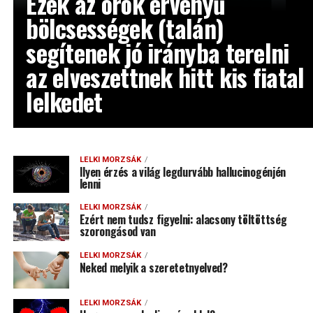
Ezek az örök érvényű
bölcsességek (talán)
segítenek jó irányba terelni
az elveszettnek hitt kis fiatal
lelkedet
LELKI MORZSÁK
Ilyen érzés a világ legdurvább hallucinogénjén
lenni
LELKI MORZSÁK
Ezért nem tudsz figyelni: alacsony töltöttség
szorongásod van
LELKI MORZSÁK
Neked melyik a szeretetnyelved?
LELKI MORZSÁK