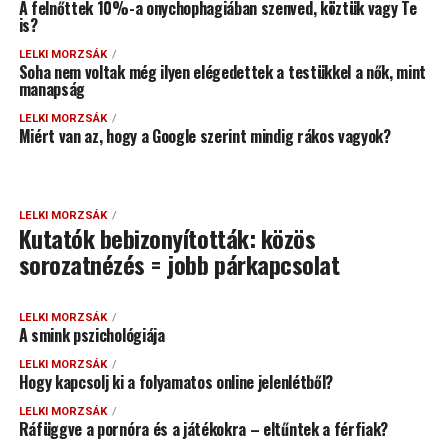
A felnőttek 10%-a onychophagiában szenved, köztük vagy Te
is?
LELKI MORZSÁK
Soha nem voltak még ilyen elégedettek a testükkel a nők, mint
manapság
LELKI MORZSÁK
Miért van az, hogy a Google szerint mindig rákos vagyok?
LELKI MORZSÁK
Kutatók bebizonyították: közös
sorozatnézés = jobb párkapcsolat
LELKI MORZSÁK
A smink pszichológiája
LELKI MORZSÁK
Hogy kapcsolj ki a folyamatos online jelenlétből?
LELKI MORZSÁK
Ráfüggve a pornóra és a játékokra – eltűntek a férfiak?