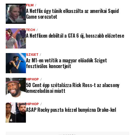
FILM
A Netflix úgy tűnik elkaszálta az amerikai Squid
Game sorozatot
TECH
A Netflixen debütál a GTA 6 új, hosszabb előzetese
SZIGET
Az M1-en vetítik a magyar előadók Sziget
fesztiválos koncertjeit
HIPHOP
50 Cent épp szétalázza Rick Ross-t az alacsony
lemezeladásai miatt
HIPHOP
A$AP Rocky puszta kézzel bunyózna Drake-kel