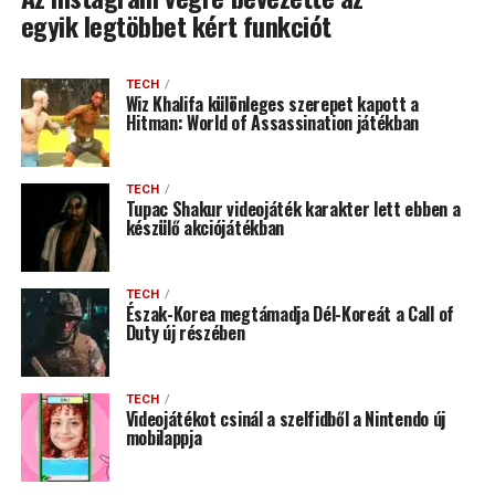
egyik legtöbbet kért funkciót
TECH
Wiz Khalifa különleges szerepet kapott a
Hitman: World of Assassination játékban
TECH
Tupac Shakur videojáték karakter lett ebben a
készülő akciójátékban
TECH
Észak-Korea megtámadja Dél-Koreát a Call of
Duty új részében
TECH
Videojátékot csinál a szelfidből a Nintendo új
mobilappja