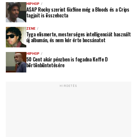
HIPHOP
A$AP Rocky szerint 6ix9ine még a Bloods és a Crips
tagjait is összehozta
ZENE
Tyga elismerte, mesterséges intelligenciát használt
új albumán, és nem kér érte bocsánatot
HIPHOP
50 Cent akár pénzben is fogadna Keffe D
börtönbüntetésére
HIRDETÉS