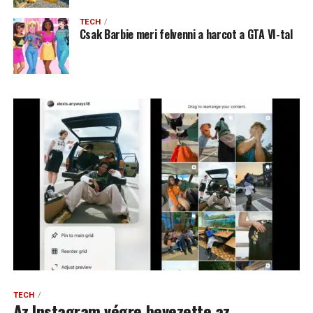
TECH
Csak Barbie meri felvenni a harcot a GTA VI-tal
TECH
Az Instagram végre bevezette az