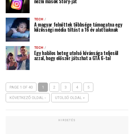
nézni mások Story-ját
TECH
A magyar felnőttek többsége támogatna egy
közösségi média tiltást a 16 év alattiaknak
TECH
Egy halálos beteg utolsó kívánsága teljesül
azzal, hogy először játszhat a GTA 6-tal
PAGE 1 OF 40
1
2
3
4
5
KÖVETKEZŐ OLDAL ›
UTOLSÓ OLDAL »
HIRDETÉS