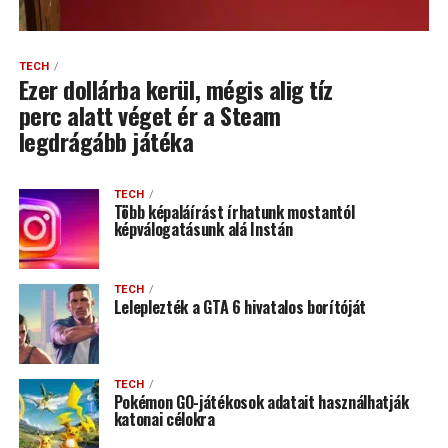
TECH
Ezer dollárba kerül, mégis alig tíz
perc alatt véget ér a Steam
legdrágább játéka
TECH
Több képaláírást írhatunk mostantól
képválogatásunk alá Instán
TECH
Leleplezték a GTA 6 hivatalos borítóját
TECH
Pokémon GO-játékosok adatait használhatják
katonai célokra