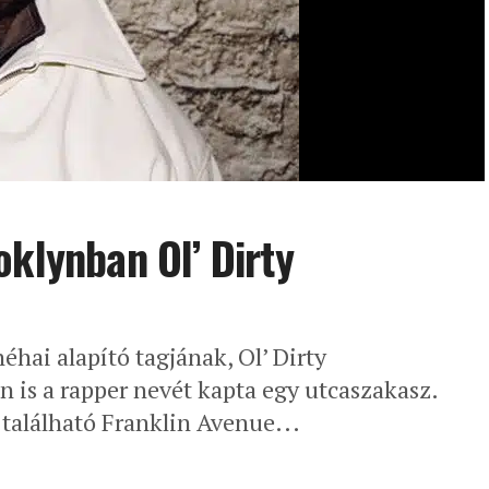
oklynban Ol’ Dirty
éhai alapító tagjának, Ol’ Dirty
 is a rapper nevét kapta egy utcaszakasz.
található Franklin Avenue...