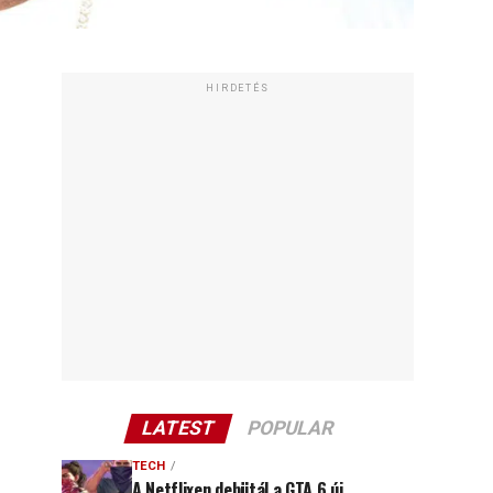
HIRDETÉS
LATEST
POPULAR
TECH
A Netflixen debütál a GTA 6 új,