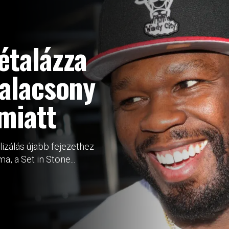
étalázza
 alacsony
miatt
lizálás újabb fejezethez
a, a Set in Stone...