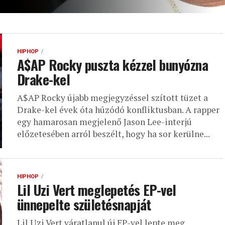
HIPHOP
A$AP Rocky puszta kézzel bunyózna
Drake-kel
A$AP Rocky újabb megjegyzéssel szított tüzet a
Drake-kel évek óta húzódó konfliktusban. A rapper
egy hamarosan megjelenő Jason Lee-interjú
előzetesében arról beszélt, hogy ha sor kerülne...
HIPHOP
Lil Uzi Vert meglepetés EP-vel
ünnepelte születésnapját
Lil Uzi Vert váratlanul új EP-vel lepte meg