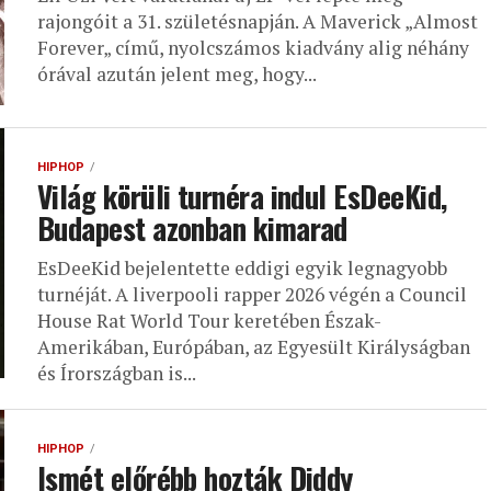
rajongóit a 31. születésnapján. A Maverick „Almost
Forever„ című, nyolcszámos kiadvány alig néhány
órával azután jelent meg, hogy...
HIPHOP
Világ körüli turnéra indul EsDeeKid,
Budapest azonban kimarad
EsDeeKid bejelentette eddigi egyik legnagyobb
turnéját. A liverpooli rapper 2026 végén a Council
House Rat World Tour keretében Észak-
Amerikában, Európában, az Egyesült Királyságban
és Írországban is...
HIPHOP
Ismét előrébb hozták Diddy