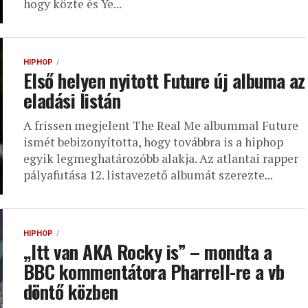
hogy közte és Ye...
HIPHOP
Első helyen nyitott Future új albuma az
eladási listán
A frissen megjelent The Real Me albummal Future
ismét bebizonyította, hogy továbbra is a hiphop
egyik legmeghatározóbb alakja. Az atlantai rapper
pályafutása 12. listavezető albumát szerezte...
HIPHOP
„Itt van AKA Rocky is” – mondta a
BBC kommentátora Pharrell-re a vb
döntő közben