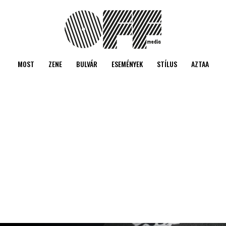
MOST
ZENE
BULVÁR
ESEMÉNYEK
STÍLUS
AZTAA