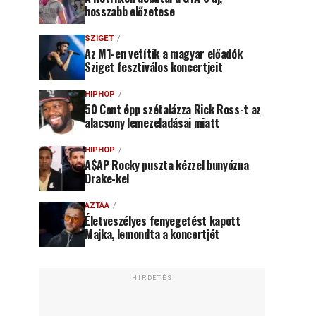
hosszabb előzetese
SZIGET
Az M1-en vetítik a magyar előadók
Sziget fesztiválos koncertjeit
HIPHOP
50 Cent épp szétalázza Rick Ross-t az
alacsony lemezeladásai miatt
HIPHOP
A$AP Rocky puszta kézzel bunyózna
Drake-kel
AZTAA
Életveszélyes fenyegetést kapott
Majka, lemondta a koncertjét
HIRDETÉS