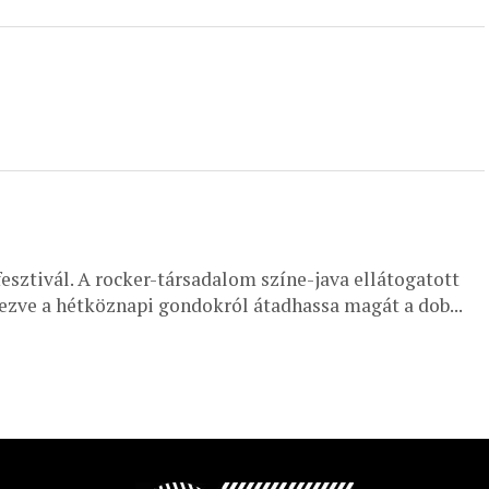
sztivál. A rocker-társadalom színe-java ellátogatott
ezve a hétköznapi gondokról átadhassa magát a dob...