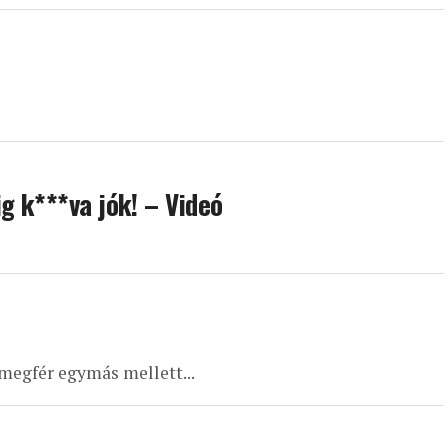
g k***va jók! – Videó
 megfér egymás mellett...