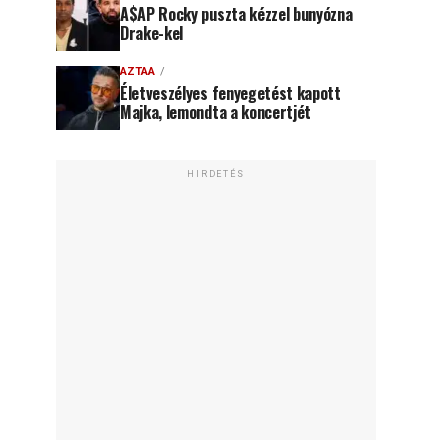
A$AP Rocky puszta kézzel bunyózna
Drake-kel
AZTAA
Életveszélyes fenyegetést kapott
Majka, lemondta a koncertjét
HIRDETÉS