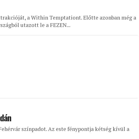
ttrakcióját, a Within Temptationt. Előtte azonban még a
zágból utazott le a FEZEN...
adán
Fehérvár színpadot. Az este fénypontja kétség kívül a