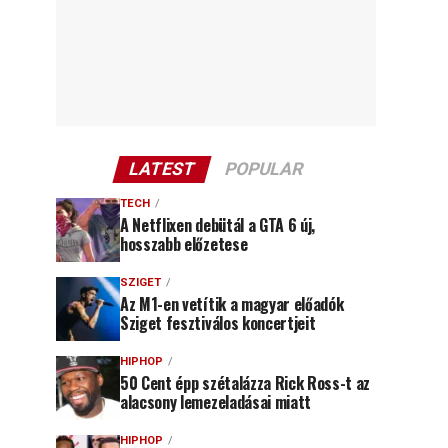
LATEST
POPULAR
TECH
A Netflixen debütál a GTA 6 új,
hosszabb előzetese
SZIGET
Az M1-en vetítik a magyar előadók
Sziget fesztiválos koncertjeit
HIPHOP
50 Cent épp szétalázza Rick Ross-t az
alacsony lemezeladásai miatt
HIPHOP