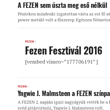
A FEZEN sem úszta meg eső nélkül
Pénteken mindenki izgatottan várta az est fő a
power metálé volt a főszerep. Egészen Németors
FEZEN
Fezen Fesztivál 2016
[vembed vimeo=”177706191″ ]
FEZEN
Yngwie J. Malmsteen a FEZEN színp
A FEZEN 2. napján igazi nagyágyúk vették be a 
svéd gitárvirtuóz, Yngwie J. Malmsteen volt.