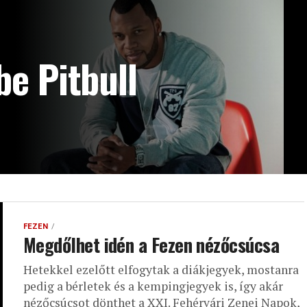
be Pitbull
iuk a szervezőknek.
FEZEN
Megdőlhet idén a Fezen nézőcsúcsa
Hetekkel ezelőtt elfogytak a diákjegyek, mostanra
pedig a bérletek és a kempingjegyek is, így akár
nézőcsúcsot dönthet a XXI. Fehérvári Zenei Napok,