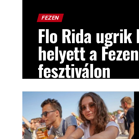
FEZEN
Flo Rida ugrik 
helyett a Fezen
fesztiválon
Rekordidő alatt sikerült új előadót találn