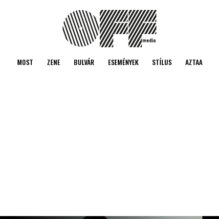
MOST
ZENE
BULVÁR
ESEMÉNYEK
STÍLUS
AZTAA