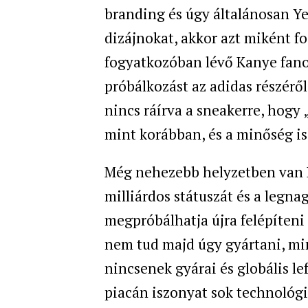
branding és úgy általánosan Y
dizájnokat, akkor azt miként f
fogyatkozóban lévő Kanye fano
próbálkozást az adidas részéről,
nincs ráírva a sneakerre, hogy
mint korábban, és a minőség is
Még nehezebb helyzetben van K
milliárdos státuszát és a legnag
megpróbálhatja újra felépíteni
nem tud majd úgy gyártani, min
nincsenek gyárai és globális l
piacán iszonyat sok technológi