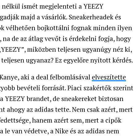
e nélkül ismét megjelenteti a YEEZY
ogadják majd a vásárlók. Sneakerheadek és
k vélhetően bojkottálni fognak minden ilyen
 na de az átlag vevőt is érdekelni fogja, hogy
 „YEEZY”, miközben teljesen ugyanúgy néz ki,
 teljesen ugyanaz? Ez egyelőre nyitott kérdés.
anye, aki a deal felbomlásával
elveszítette
yobb bevételi forrását. Piaci szakértők szerint
 a YEEZY brandet, de sneakereket biztosan
t ahogy az adidas tette. Nem csak azért, mert
efedettsége, hanem azért sem, mert a cipők
a le van védetve, a Nike és az adidas nem