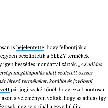
osan is
bejelentette
, hogy felbontják a
s egyben beszüntetik a YEEZY termékek
y igen beszédes mondattal zárták. „
Az adidas
erségi megállapodás alatt született összes
már létező termékeket, korábbi és jövőbeni
zett
pár jogi szakértőnél, hogy ezzel pontosan
ig azon a véleményen voltak, hogy az adidas így
ég csak meg se próbálja egyedül újra