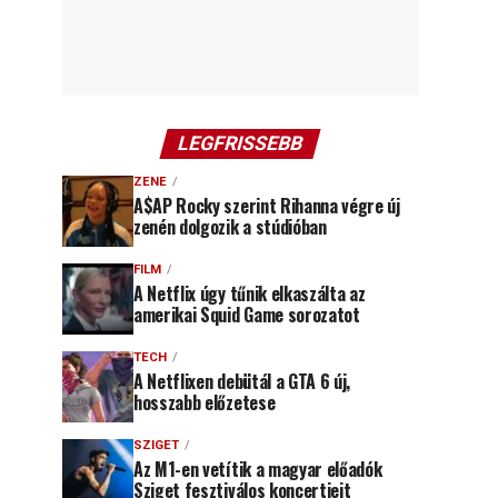
LEGFRISSEBB
ZENE
A$AP Rocky szerint Rihanna végre új
zenén dolgozik a stúdióban
FILM
A Netflix úgy tűnik elkaszálta az
amerikai Squid Game sorozatot
TECH
A Netflixen debütál a GTA 6 új,
hosszabb előzetese
SZIGET
Az M1-en vetítik a magyar előadók
Sziget fesztiválos koncertjeit