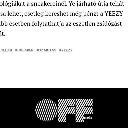
ológiákat a sneakereinél. Ye járható útja tehát
a lehet, esetleg kereshet még pénzt a YEEZY
bb esetben folytathatja az eszetlen zsidózást
t.
KOLLAB
SNEAKER
SZAKÍTÁS
YEEZY