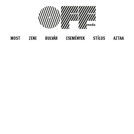
MOST
ZENE
BULVÁR
ESEMÉNYEK
STÍLUS
AZTAA