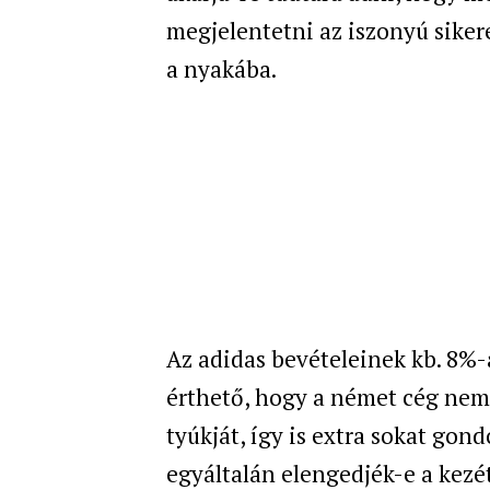
megjelentetni az iszonyú sike
a nyakába.
Az adidas bevételeinek kb. 8%-
érthető, hogy a német cég nem 
tyúkját, így is extra sokat go
egyáltalán elengedjék-e a kezé