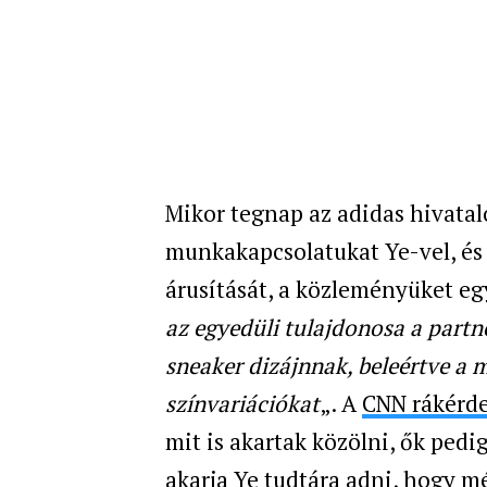
Mikor tegnap az adidas hivatal
munkakapcsolatukat Ye-vel, é
árusítását, a közleményüket eg
az egyedüli tulajdonosa a partn
sneaker dizájnnak, beleértve a 
színvariációkat
„. A
CNN rákérde
mit is akartak közölni, ők ped
akarja Ye tudtára adni, hogy m