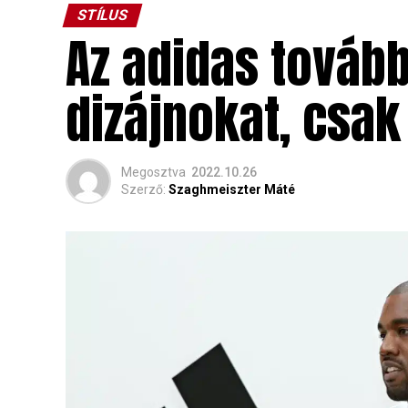
STÍLUS
Az adidas tovább
dizájnokat, csak
Megosztva
2022.10.26
Szerző:
Szaghmeiszter Máté