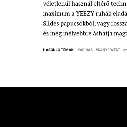
véletlenül használ eltérő techn
maximum a YEEZY ruhák eladás
Slides papucsokból, vagy rossza
és még mélyebbre áshatja magá
HASONLÓ TÉMÁK:
ADIDAS
KANYE WEST