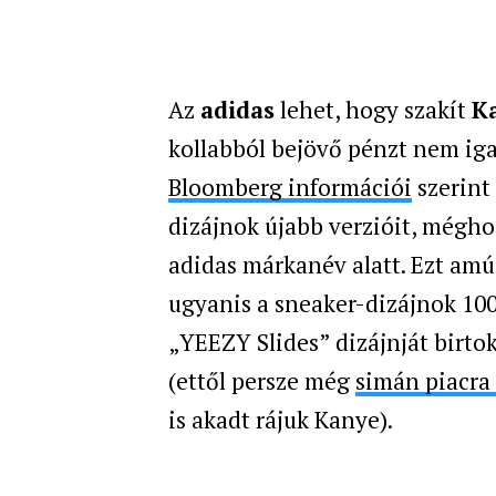
Az
adidas
lehet, hogy szakít
K
kollabból bejövő pénzt nem iga
Bloomberg információi
szerint
dizájnok újabb verzióit, mégh
adidas márkanév alatt. Ezt amú
ugyanis a sneaker-dizájnok 100
„YEEZY Slides” dizájnját birtok
(ettől persze még
simán piacra
is akadt rájuk Kanye).