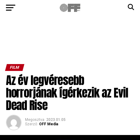
FILM
Az év legvéresebb
horrorjának ígérkezik az Evil
Dead Rise
Megosztva
2023.01.05
Szerző:
OFF Media