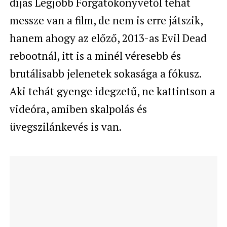
díjas Legjobb Forgatókönyvétől tehát
messze van a film, de nem is erre játszik,
hanem ahogy az előző, 2013-as Evil Dead
rebootnál, itt is a minél véresebb és
brutálisabb jelenetek sokasága a fókusz.
Aki tehát gyenge idegzetű, ne kattintson a
videóra, amiben skalpolás és
üvegszilánkevés is van.