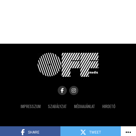
IMPRESSZUM
SZABÁLYZAT
MÉDIAAJÁNLAT
HIRDETŐ
Copyright © 2023 IRK
SHARE
TWEET