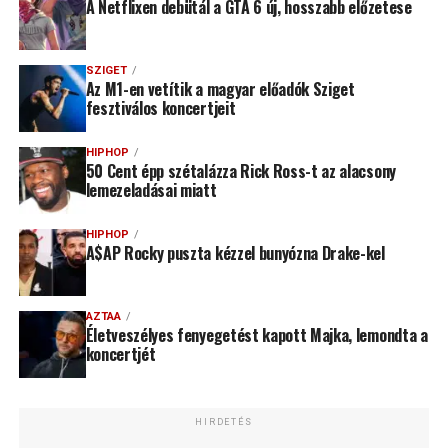
A Netflixen debütál a GTA 6 új, hosszabb előzetese
SZIGET
Az M1-en vetítik a magyar előadók Sziget
fesztiválos koncertjeit
HIPHOP
50 Cent épp szétalázza Rick Ross-t az alacsony
lemezeladásai miatt
HIPHOP
A$AP Rocky puszta kézzel bunyózna Drake-kel
AZTAA
Életveszélyes fenyegetést kapott Majka, lemondta a
koncertjét
HIRDETÉS