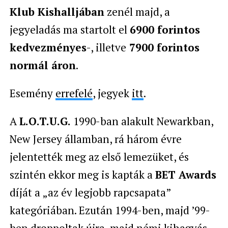
Klub Kishalljában
zenél majd, a
jegyeladás ma startolt el
6900 forintos
kedvezményes
-, illetve
7900 forintos
normál áron
.
Esemény
errefelé
, jegyek
itt
.
A
L.O.T.U.G.
1990-ban alakult Newarkban,
New Jersey államban, rá három évre
jelentették meg az első lemezüket, és
szintén ekkor meg is kapták a
BET Awards
díját a „az év legjobb rapcsapata”
kategóriában. Ezután 1994-ben, majd ’99-
ben droppoltak újra, majd némi kihagyás