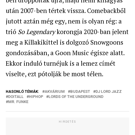
után 2007-ben tértek vissza. Comebackből
jutott aztán még egy, nem is olyan rég: a
trió
So Legendary
korongja 2020-ban jelent
meg a Killakikittel is dolgozó Snowgoons
gondozásában, a Goon Music égisze alatt.
Ekkor induló turnéjuk is a lemez címét
viselte, ezt pótolják be most télen.
HASONLÓ TÉMÁK:
AKVÁRIUM
BUDAPEST
DJ LORD JAZZ
DOITALL
HIPHOP
LORDS OF THE UNDERGROUND
MR. FUNKE
HIRDETÉS