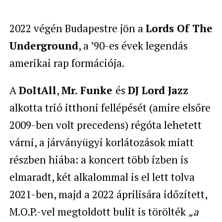
2022 végén Budapestre jön a
Lords Of The
Underground
, a ’90-es évek legendás
amerikai rap formációja.
A
DoItAll
,
Mr. Funke
és
DJ Lord Jazz
alkotta trió itthoni fellépését (amire elsőre
2009-ben volt precedens) régóta lehetett
várni, a járványügyi korlátozások miatt
részben hiába: a koncert több ízben is
elmaradt, két alkalommal is el lett tolva
2021-ben, majd a 2022 áprilisára időzített,
M.O.P.-vel megtoldott bulit is törölték
„a