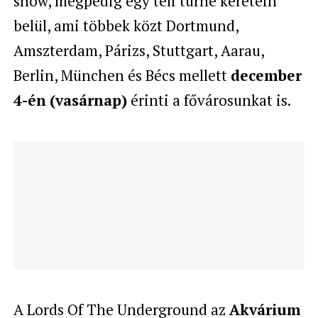
show, mégpedig egy téli turné keretein
belül, ami többek közt Dortmund,
Amszterdam, Párizs, Stuttgart, Aarau,
Berlin, München és Bécs mellett
december
4-én
(vasárnap)
érinti a fővárosunkat is.
A Lords Of The Underground az
Akvárium