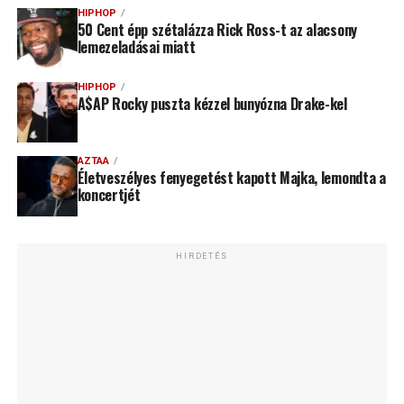
HIPHOP
50 Cent épp szétalázza Rick Ross-t az alacsony
lemezeladásai miatt
HIPHOP
A$AP Rocky puszta kézzel bunyózna Drake-kel
AZTAA
Életveszélyes fenyegetést kapott Majka, lemondta a
koncertjét
HIRDETÉS