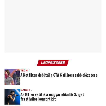
LEGFRISSEBB
TECH
A Netflixen debütál a GTA 6 új, hosszabb előzetese
SZIGET
Az M1-en vetítik a magyar előadók Sziget
fesztiválos koncertjeit