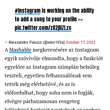
#Instagram
is working on the ability
to add a song to your profile 👀
pic.twitter.com/zX2jIlZLzc
— Alessandro Paluzzi (@alex193a)
October 17, 2022
A
Mashable
megkeresésére az Instagram
egyik szóvivője elmondta, hogy a funkciót
egyelőre az Instagram szimplán belsőleg
teszteli, egyetlen felhasználónak sem
tették még elérhetővé, és az is
előfordulhat, hogy soha nem is fogják,
elvégre párhuzamosan rengeteg
különböző funkciót tesztelnek az appban,