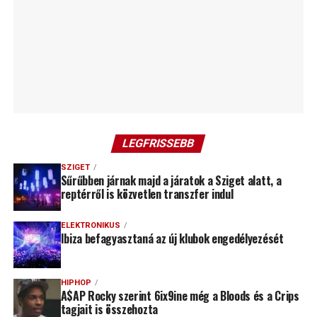
LEGFRISSEBB
SZIGET
Sűrűbben járnak majd a járatok a Sziget alatt, a
reptérről is közvetlen transzfer indul
ELEKTRONIKUS
Ibiza befagyasztaná az új klubok engedélyezését
HIPHOP
A$AP Rocky szerint 6ix9ine még a Bloods és a Crips
tagjait is összehozta