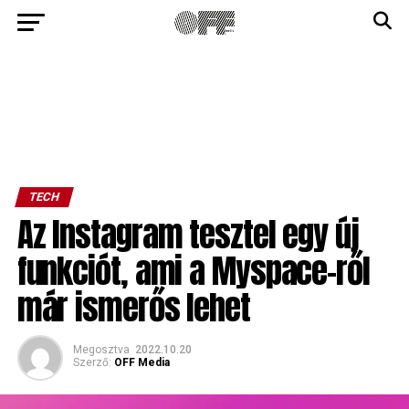
TECH
Az Instagram tesztel egy új
funkciót, ami a Myspace-ről
már ismerős lehet
Megosztva
2022.10.20
Szerző:
OFF Media