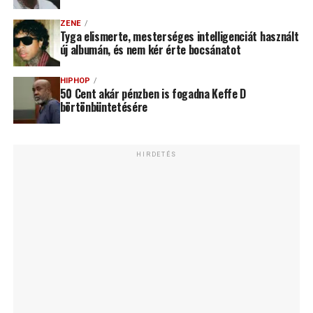
ZENE
Tyga elismerte, mesterséges intelligenciát használt
új albumán, és nem kér érte bocsánatot
HIPHOP
50 Cent akár pénzben is fogadna Keffe D
börtönbüntetésére
HIRDETÉS