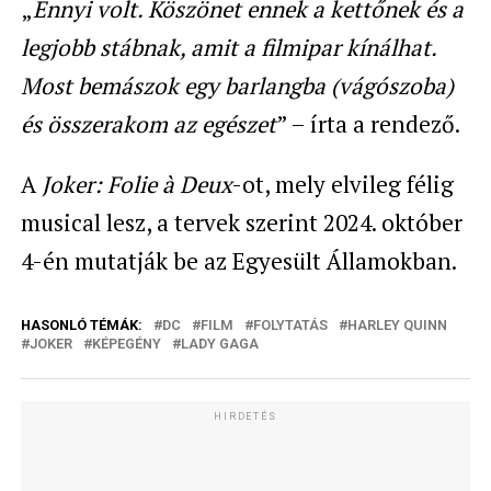
„
Ennyi volt. Köszönet ennek a kettőnek és a
legjobb stábnak, amit a filmipar kínálhat.
Most bemászok egy barlangba (vágószoba)
és összerakom az egészet
” – írta a rendező.
A
Joker: Folie à Deux
-ot, mely elvileg félig
musical lesz, a tervek szerint 2024. október
4-én mutatják be az Egyesült Államokban.
HASONLÓ TÉMÁK:
DC
FILM
FOLYTATÁS
HARLEY QUINN
JOKER
KÉPEGÉNY
LADY GAGA
HIRDETÉS