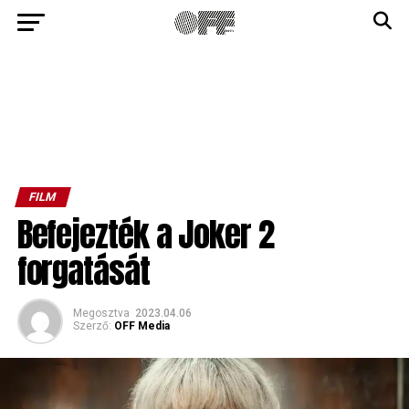
FILM
Befejezték a Joker 2
forgatását
Megosztva
2023.04.06
Szerző:
OFF Media