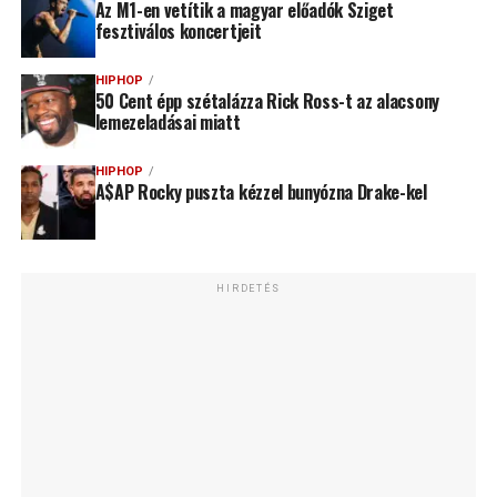
Az M1-en vetítik a magyar előadók Sziget
fesztiválos koncertjeit
HIPHOP
50 Cent épp szétalázza Rick Ross-t az alacsony
lemezeladásai miatt
HIPHOP
A$AP Rocky puszta kézzel bunyózna Drake-kel
HIRDETÉS