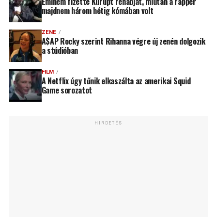
Eminem fizette Kurupt rehabját, miután a rapper
majdnem három hétig kómában volt
ZENE
A$AP Rocky szerint Rihanna végre új zenén dolgozik
a stúdióban
FILM
A Netflix úgy tűnik elkaszálta az amerikai Squid
Game sorozatot
HIRDETÉS