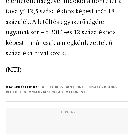
elérhetetlenségével indokolja döntését a
tavalyi 12,5 százalékhoz képest már 18
százalék. A letöltés egyszerűségére
ugyanakkor – a 2011-es 12 százalékhoz
képest – már csak a megkérdezettek 6
százaléka hivatkozik.
(MTI)
HASONLÓ TÉMÁK:
ILLEGÁLIS
INTERNET
KALÓZKODÁS
LETÖLTÉS
MAGYARORSZÁG
TORRENT
HIRDETÉS