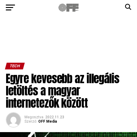
TECH
Egyre kevesebb az illegális
letöltés a magyar
internetezők között
Megosztva
2022.11.23
Szerző:
OFF Media