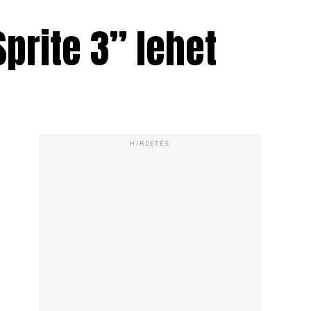
Sprite 3” lehet
HIRDETÉS