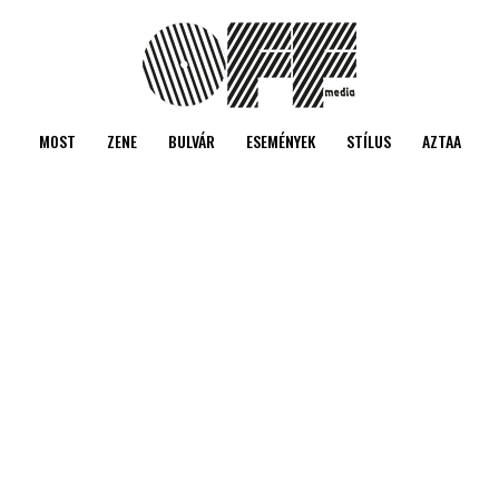
MOST
ZENE
BULVÁR
ESEMÉNYEK
STÍLUS
AZTAA