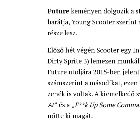
Future
keményen dolgozik a st
barátja, Young Scooter szerint
része lesz.
Előző hét végén Scooter egy Ins
Dirty Sprite 3) lemezen munkál
Future utoljára 2015-ben jelent
számszerint a másodikat, ezen 
zenék is voltak. A kiemelkedő s
At
” és a „
F**k Up Some Comma
nőtte ki magát.