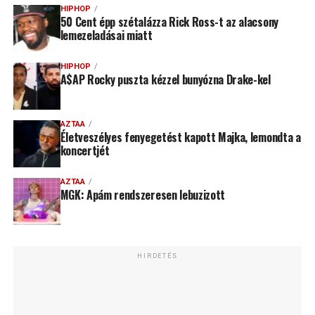
HIPHOP
50 Cent épp szétalázza Rick Ross-t az alacsony
lemezeladásai miatt
HIPHOP
A$AP Rocky puszta kézzel bunyózna Drake-kel
AZTAA
Életveszélyes fenyegetést kapott Majka, lemondta a
koncertjét
AZTAA
MGK: Apám rendszeresen lebuzizott
HIRDETÉS