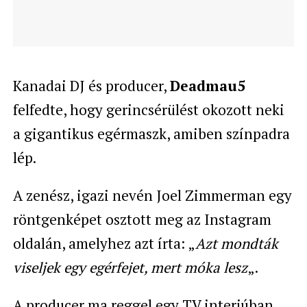
Kanadai DJ és producer,
Deadmau5
felfedte, hogy gerincsérülést okozott neki
a gigantikus egérmaszk, amiben színpadra
lép.
A zenész, igazi nevén Joel Zimmerman egy
röntgenképet osztott meg az Instagram
oldalán, amelyhez azt írta: „
Azt mondták
viseljek egy egérfejet, mert móka lesz
„.
A producer ma reggel egy TV interjúban