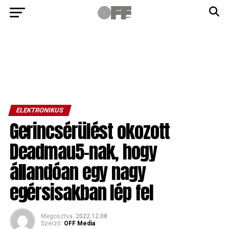
ELEKTRONIKUS
Gerincsérülést okozott
Deadmau5-nak, hogy
állandóan egy nagy
egérsisakban lép fel
Megosztva
2022.12.08
Szerző:
OFF Media