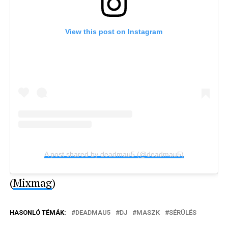
View this post on Instagram
A post shared by deadmau5 (@deadmau5)
(
Mixmag
)
HASONLÓ TÉMÁK:
DEADMAU5
DJ
MASZK
SÉRÜLÉS