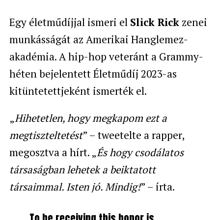
Egy életműdíjjal ismeri el
Slick Rick
zenei
munkásságát az Amerikai Hanglemez-
akadémia. A hip-hop veteránt a Grammy-
héten bejelentett Életműdíj 2023-as
kitüntetettjeként ismerték el.
„
Hihetetlen, hogy megkapom ezt a
megtiszteltetést
” – tweetelte a rapper,
megosztva a hírt. „
És hogy csodálatos
társaságban lehetek a beiktatott
társaimmal. Isten jó. Mindig!
” – írta.
To be receiving this honor is