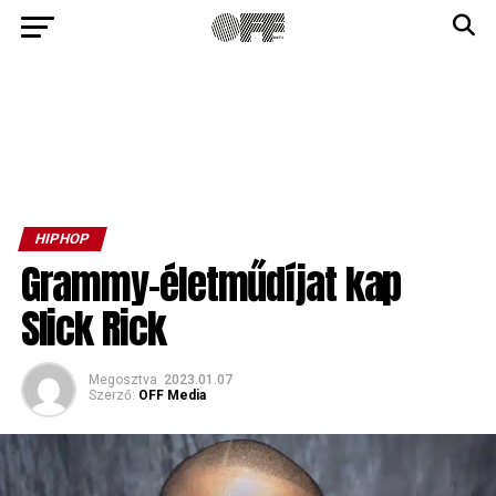
HIPHOP
Grammy-életműdíjat kap
Slick Rick
Megosztva
2023.01.07
Szerző:
OFF Media