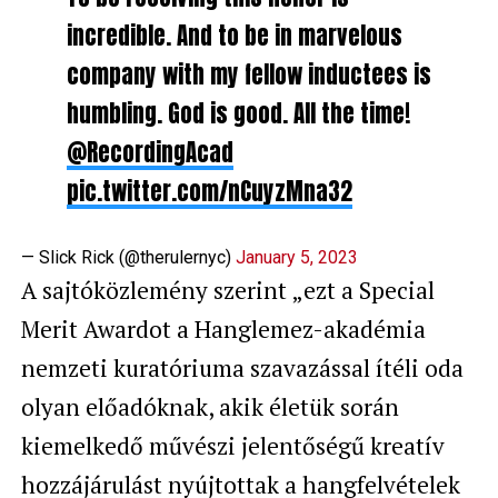
incredible. And to be in marvelous
company with my fellow inductees is
humbling. God is good. All the time!
@RecordingAcad
pic.twitter.com/nCuyzMna32
— Slick Rick (@therulernyc)
January 5, 2023
A sajtóközlemény szerint „ezt a Special
Merit Awardot a Hanglemez-akadémia
nemzeti kuratóriuma szavazással ítéli oda
olyan előadóknak, akik életük során
kiemelkedő művészi jelentőségű kreatív
hozzájárulást nyújtottak a hangfelvételek