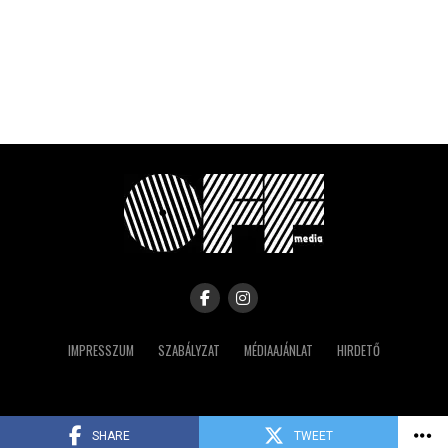
IMPRESSZUM
SZABÁLYZAT
MÉDIAAJÁNLAT
HIRDETŐ
Copyright © 2023 IRK
SHARE
TWEET