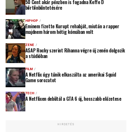
50 Cent akár pénzben is fogadna Keffe D
börtönbüntetésére
HIPHOP
Eminem fizette Kurupt rehabját, miután a rapper
majdnem három hétig kómában volt
ZENE
A$AP Rocky szerint Rihanna végre új zenén dolgozik
a stúdióban
FILM
A Netflix úgy tűnik elkaszálta az amerikai Squid
Game sorozatot
TECH
A Netflixen debütál a GTA 6 új, hosszabb előzetese
HIRDETÉS