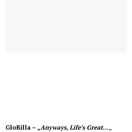
GloRilla – „
Anyways, Life’s Great…
„