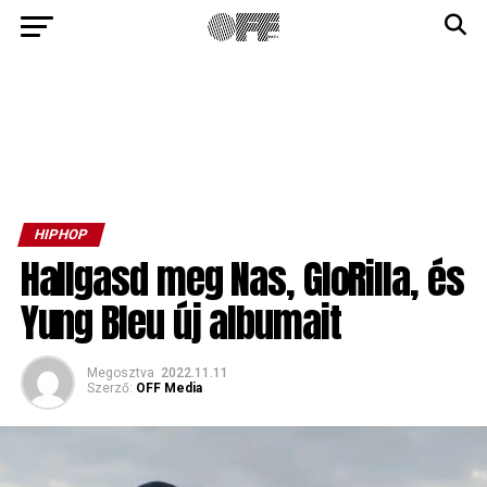
HIPHOP
Hallgasd meg Nas, GloRilla, és
Yung Bleu új albumait
Megosztva
2022.11.11
Szerző:
OFF Media