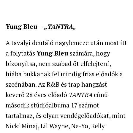
Yung Bleu – „
TANTRA
„
A tavalyi deütáló nagylemeze után most itt
a folytatás
Yung Bleu
számára, hogy
bizonyítsa, nem szabad őt elfelejteni,
hiába bukkanak fel mindig friss előadók a
szcénában. Az R&B és trap hangzást
keverő 28 éves előadó
TANTRA
című
második stúdióalbuma 17 számot
tartalmaz, és olyan vendégelőadókat, mint
Nicki Minaj, Lil Wayne, Ne-Yo, Kelly