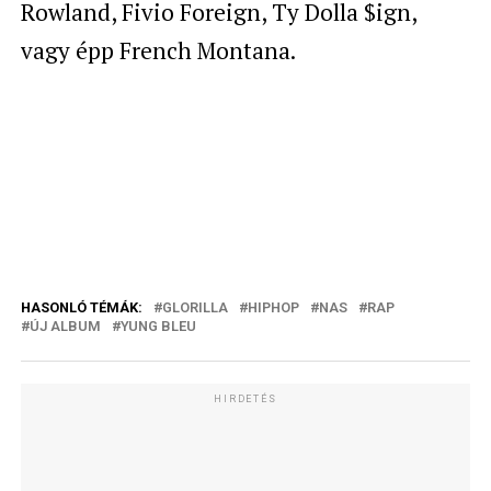
Rowland, Fivio Foreign, Ty Dolla $ign,
vagy épp French Montana.
HASONLÓ TÉMÁK:
GLORILLA
HIPHOP
NAS
RAP
ÚJ ALBUM
YUNG BLEU
HIRDETÉS