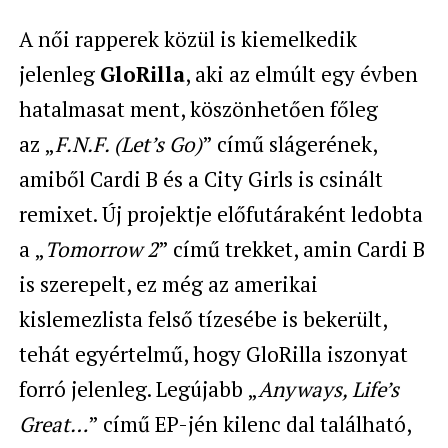
A női rapperek közül is kiemelkedik
jelenleg
GloRilla
, aki az elmúlt egy évben
hatalmasat ment, köszönhetően főleg
az „
F.N.F. (Let’s Go)
” című slágerének,
amiből Cardi B és a City Girls is csinált
remixet. Új projektje előfutáraként ledobta
a „
Tomorrow 2
” című trekket, amin Cardi B
is szerepelt, ez még az amerikai
kislemezlista felső tízesébe is bekerült,
tehát egyértelmű, hogy GloRilla iszonyat
forró jelenleg. Legújabb „
Anyways, Life’s
Great…
” című EP-jén kilenc dal található,