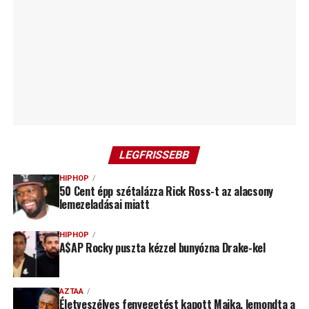
LEGFRISSEBB
HIPHOP
50 Cent épp szétalázza Rick Ross-t az alacsony
lemezeladásai miatt
HIPHOP
A$AP Rocky puszta kézzel bunyózna Drake-kel
AZTAA
Életveszélyes fenyegetést kapott Majka, lemondta a