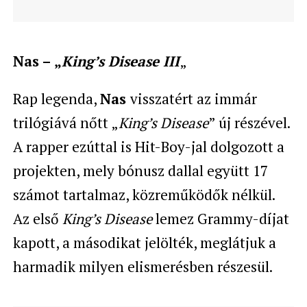
Nas – „
King’s Disease III
„
Rap legenda,
Nas
visszatért az immár
trilógiává nőtt „
King’s Disease
” új részével.
A rapper ezúttal is Hit-Boy-jal dolgozott a
projekten, mely bónusz dallal együtt 17
számot tartalmaz, közreműködők nélkül.
Az első
King’s Disease
lemez Grammy-díjat
kapott, a másodikat jelölték, meglátjuk a
harmadik milyen elismerésben részesül.