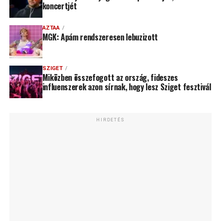
koncertjét
AZTAA
MGK: Apám rendszeresen lebuzizott
SZIGET
Miközben összefogott az ország, fideszes
influenszerek azon sírnak, hogy lesz Sziget fesztivál
HIRDETÉS