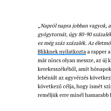
„
Napról napra jobban vagyok, a
gyógytornát, úgy 80-90 százalé
ez még száz százalék. Az életmó
Blikknek nyilatkozta
a rapper a 
már nincs olyan messze, az új kl
kerekesszékéből, amit hónapoki
lebénült az agyvérzés következ
következő célja, hogy ismét sz
reméljük erre minél hamarabb l