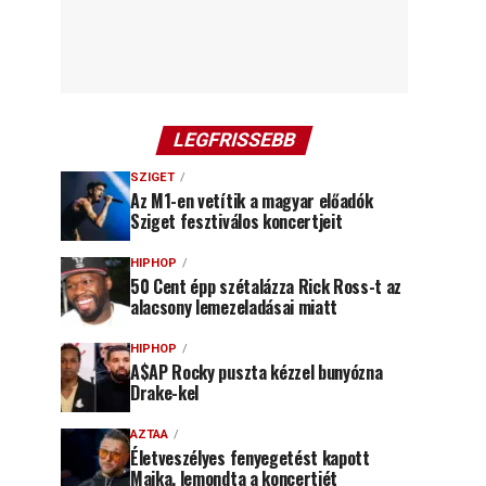
LEGFRISSEBB
SZIGET
Az M1-en vetítik a magyar előadók
Sziget fesztiválos koncertjeit
HIPHOP
50 Cent épp szétalázza Rick Ross-t az
alacsony lemezeladásai miatt
HIPHOP
A$AP Rocky puszta kézzel bunyózna
Drake-kel
AZTAA
Életveszélyes fenyegetést kapott
Majka, lemondta a koncertjét