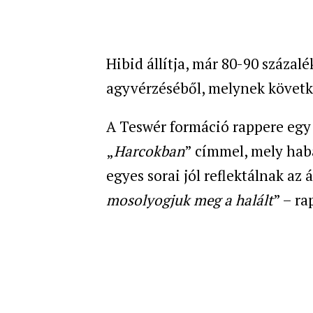
Hibid állítja, már 80-90 százal
agyvérzéséből, melynek követ
A Teswér formáció rappere egy 
„
Harcokban
” címmel, mely habá
egyes sorai jól reflektálnak az 
mosolyogjuk meg a halált
” – ra