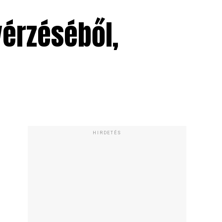
vérzéséből,
HIRDETÉS