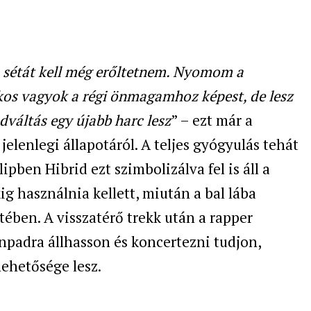
 sétát kell még erőltetnem. Nyomom a
kos vagyok a régi önmagamhoz képest, de lesz
dváltás egy újabb harc lesz
” – ezt már a
jelenlegi állapotáról. A teljes gyógyulás tehát
ipben Hibrid ezt szimbolizálva fel is áll a
g használnia kellett, miután a bal lába
tében. A visszatérő trekk után a rapper
ínpadra állhasson és koncertezni tudjon,
ehetősége lesz.