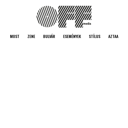
MOST
ZENE
BULVÁR
ESEMÉNYEK
STÍLUS
AZTAA