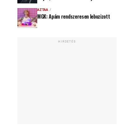
AZTAA
MGK: Apám rendszeresen lebuzizott
HIRDETÉS