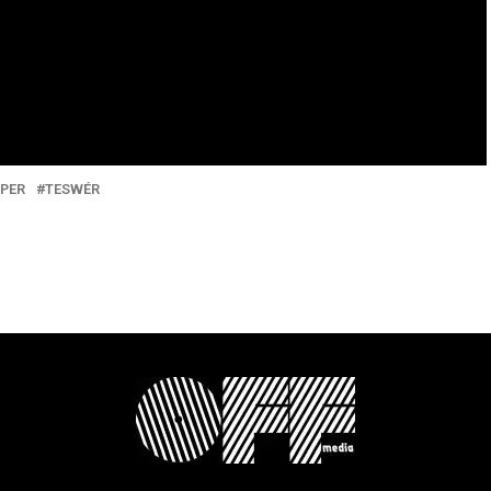
PER
TESWÉR