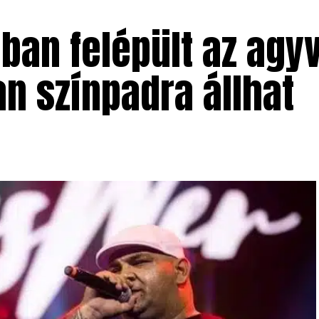
ban felépült az agy
n színpadra állhat