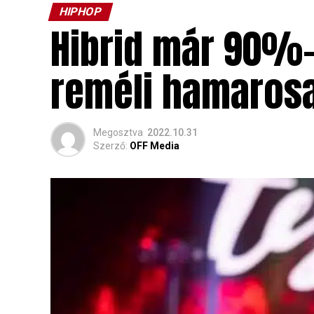
HIPHOP
Hibrid már 90%-
reméli hamarosa
Megosztva
2022.10.31
Szerző:
OFF Media