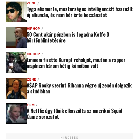
ZENE
Tyga elismerte, mesterséges intelligenciát használt
új albumán, és nem kér érte bocsánatot
HIPHOP
50 Cent akár pénzben is fogadna Keffe D
börtönbüntetésére
HIPHOP
Eminem fizette Kurupt rehabját, miután a rapper
majdnem három hétig kómában volt
ZENE
A$AP Rocky szerint Rihanna végre új zenén dolgozik
a stúdióban
FILM
A Netflix úgy tűnik elkaszálta az amerikai Squid
Game sorozatot
HIRDETÉS