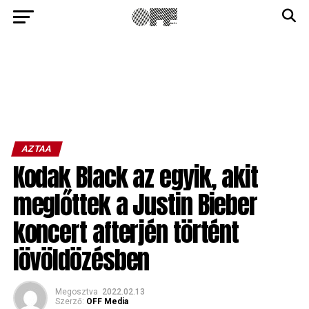
AZTAA
Kodak Black az egyik, akit
meglőttek a Justin Bieber
koncert afterjén történt
lövöldözésben
Megosztva
2022.02.13
Szerző:
OFF Media