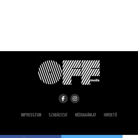
IMPRESSZUM
SZABÁLYZAT
MÉDIAAJÁNLAT
HIRDETŐ