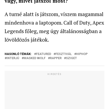
vagy, mivel játszol most?
A turné alatt is játszom, viszem magammal
mindenhova a laptopom. Call of Duty, Apex
Legends főleg, meg úgy általánosságban a
lövöldözős játékok.
HASONLÓ TÉMÁK:
FEATURED
FESZTIVÁL
HIPHOP
INTERJÚ
MASKED WOLF
RAPPER
SZIGET
HIRDETÉS