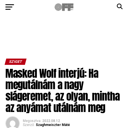
SZIGET
Masked Wolf interjú: Ha
megutálnám a nagy
slágeremet, az olyan, mintha
az anyámat utálnám meg
Megosztva
2022.08.12
Szerző:
Szaghmeiszter Máté