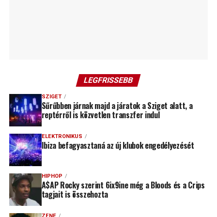
LEGFRISSEBB
SZIGET
Sűrűbben járnak majd a járatok a Sziget alatt, a
reptérről is közvetlen transzfer indul
ELEKTRONIKUS
Ibiza befagyasztaná az új klubok engedélyezését
HIPHOP
A$AP Rocky szerint 6ix9ine még a Bloods és a Crips
tagjait is összehozta
ZENE