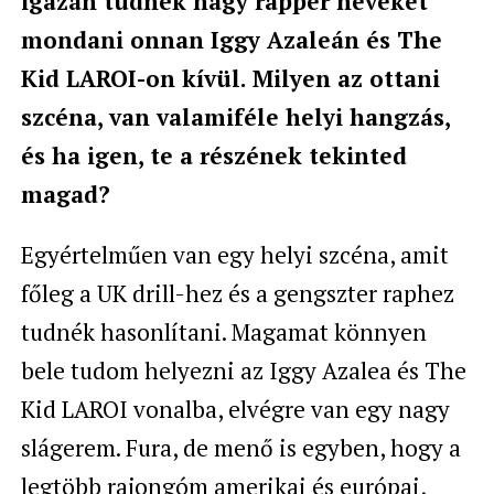
igazán tudnék nagy rapper neveket
mondani onnan Iggy Azaleán és The
Kid LAROI-on kívül. Milyen az ottani
szcéna, van valamiféle helyi hangzás,
és ha igen, te a részének tekinted
magad?
Egyértelműen van egy helyi szcéna, amit
főleg a UK drill-hez és a gengszter raphez
tudnék hasonlítani. Magamat könnyen
bele tudom helyezni az Iggy Azalea és The
Kid LAROI vonalba, elvégre van egy nagy
slágerem. Fura, de menő is egyben, hogy a
legtöbb rajongóm amerikai és európai,