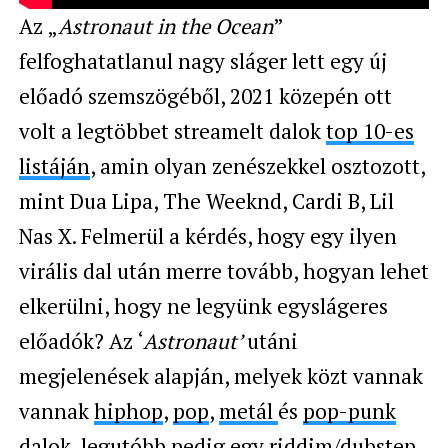
Az „
Astronaut in the Ocean
”
felfoghatatlanul nagy sláger lett egy új
előadó szemszögéből, 2021 közepén ott
volt a legtöbbet streamelt dalok
top 10-es
listáján
, amin olyan zenészekkel osztozott,
mint Dua Lipa, The Weeknd, Cardi B, Lil
Nas X. Felmerül a kérdés, hogy egy ilyen
virális dal után merre tovább, hogyan lehet
elkerülni, hogy ne legyünk egyslágeres
előadók? Az ‘
Astronaut’
utáni
megjelenések alapján, melyek közt vannak
vannak
hiphop
,
pop
,
metál
és
pop-punk
dalok, legutóbb pedig egy
riddim/dubstep