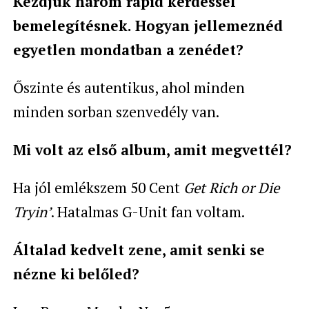
Kezdjük három rapid kérdéssel
bemelegítésnek. Hogyan jellemeznéd
egyetlen mondatban a zenédet?
Őszinte és autentikus, ahol minden
minden sorban szenvedély van.
Mi volt az első album, amit megvettél?
Ha jól emlékszem 50 Cent
Get Rich or Die
Tryin’
. Hatalmas G-Unit fan voltam.
Általad kedvelt zene, amit senki se
nézne ki belőled?