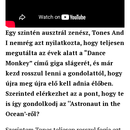
Egy szintén ausztrál zenész, Tones And
I nemrég azt nyilatkozta, hogy teljesen
megutálta az évek alatt a “Dance
Monkey” című giga slágerét, és már
kezd rosszul lenni a gondolattól, hogy
újra meg újra elő kell adnia élőben.
Szerinted elérkezhet az a pont, hogy te
is így gondolkodj az ‘‘Astronaut in the
Ocean’-ről?
Szerintem Tones teljesen rosszul fogja ezt