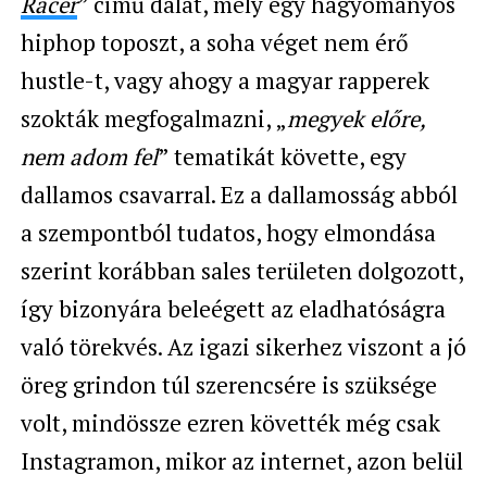
Racer
” című dalát, mely egy hagyományos
hiphop toposzt, a soha véget nem érő
hustle-t, vagy ahogy a magyar rapperek
szokták megfogalmazni, „
megyek előre,
nem adom fel
” tematikát követte, egy
dallamos csavarral. Ez a dallamosság abból
a szempontból tudatos, hogy elmondása
szerint korábban sales területen dolgozott,
így bizonyára beleégett az eladhatóságra
való törekvés. Az igazi sikerhez viszont a jó
öreg grindon túl szerencsére is szüksége
volt, mindössze ezren követték még csak
Instagramon, mikor az internet, azon belül