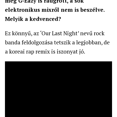
még G-Eazy is ráugrott, a sok
elektronikus mixről nem is beszélve.
Melyik a kedvenced?
Ez könnyű, az ‘Our Last Night’ nevű rock
banda feldolgozása tetszik a legjobban, de
a koreai rap remix is iszonyat jó.