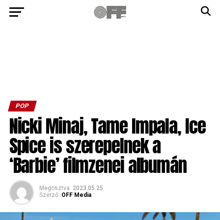
POP
Nicki Minaj, Tame Impala, Ice
Spice is szerepelnek a
‘Barbie’ filmzenei albumán
Megosztva
2023.05.25
Szerző:
OFF Media