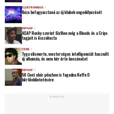
ELEKTRONIKUS
Ibiza befagyasztaná az új klubok engedélyezését
HIPHOP
A$AP Rocky szerint 6ix9ine még a Bloods és a Crips
tagjait is összehozta
ZENE
Tyga elismerte, mesterséges intelligenciát használt
új albumán, és nem kér érte bocsánatot
HIPHOP
50 Cent akár pénzben is fogadna Keffe D
börtönbüntetésére
HIRDETÉS