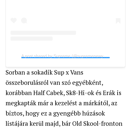
A
post shared by Supreme (@supremenewyork)
Sorban a sokadik Sup x Vans
összeborulásról van szó egyébként,
korábban Half Cabek, Sk8-Hi-ok és Erák is
megkapták már a kezelést a márkától, az
biztos, hogy ez a gyengébb húzások
listájára kerül majd, bár Old Skool-fronton