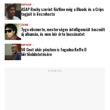
HIPHOP
A$AP Rocky szerint 6ix9ine még a Bloods és a Crips
tagjait is összehozta
ZENE
Tyga elismerte, mesterséges intelligenciát használt
új albumán, és nem kér érte bocsánatot
HIPHOP
50 Cent akár pénzben is fogadna Keffe D
börtönbüntetésére
HIRDETÉS