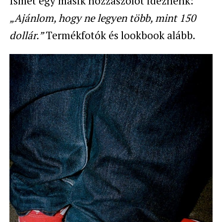
Ismét egy másik hozzászólót idéznénk:
„Ajánlom, hogy ne legyen több, mint 150
dollár.”
Termékfotók és lookbook alább.