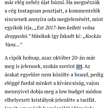
már elég nehéz újat húzni. Ha megnézzük
a cég Instagram posztjait, a kommentelők
sincsenek annyira oda megjelenésért, mint
egyikük írja,
„Ezt 2017-ben kellett volna
droppolni.”
Másikuk így fakadt ki:
„Kockás
Vans…”
A cipők holnap, azaz október 20-án már
meg is jelennek, szokás szerint
itt
. Az
árakat egyelőre nem közölte a brand, pedig
eléggé furdal minket a kíváncsiság, vajon
mennyivel dobja meg a low budget módon
elhelyezett kristályok jelenléte a tarifát.