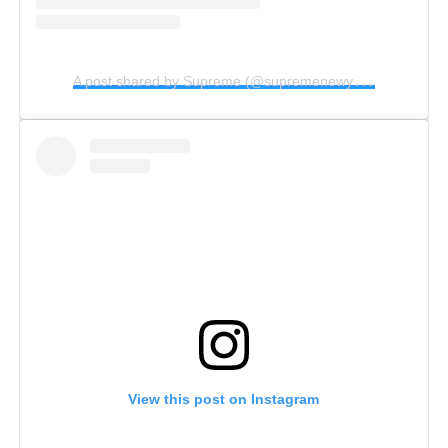
A
post shared by Supreme (@supremenewyork)
View this post on Instagram