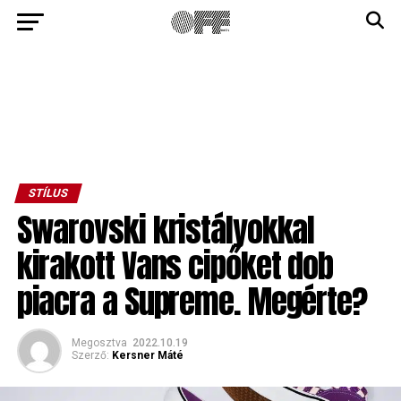
STÍLUS
Swarovski kristályokkal
kirakott Vans cipőket dob
piacra a Supreme. Megérte?
Megosztva
2022.10.19
Szerző:
Kersner Máté