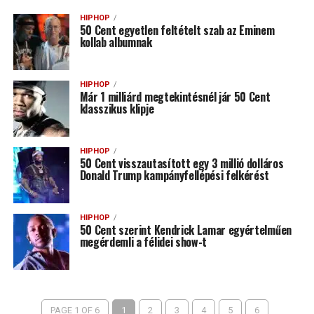
HIPHOP
50 Cent egyetlen feltételt szab az Eminem
kollab albumnak
HIPHOP
Már 1 milliárd megtekintésnél jár 50 Cent
klasszikus klipje
HIPHOP
50 Cent visszautasított egy 3 millió dolláros
Donald Trump kampányfellépési felkérést
HIPHOP
50 Cent szerint Kendrick Lamar egyértelműen
megérdemli a félidei show-t
PAGE 1 OF 6
1
2
3
4
5
6