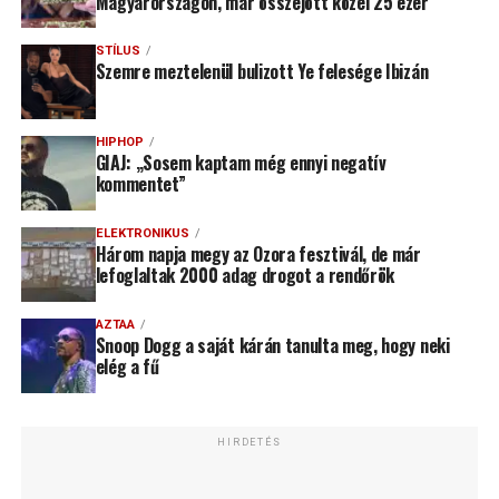
Magyarországon, már összejött közel 25 ezer
STÍLUS
Szemre meztelenül bulizott Ye felesége Ibizán
HIPHOP
GIAJ: „Sosem kaptam még ennyi negatív
kommentet”
ELEKTRONIKUS
Három napja megy az Ozora fesztivál, de már
lefoglaltak 2000 adag drogot a rendőrök
AZTAA
Snoop Dogg a saját kárán tanulta meg, hogy neki
elég a fű
HIRDETÉS