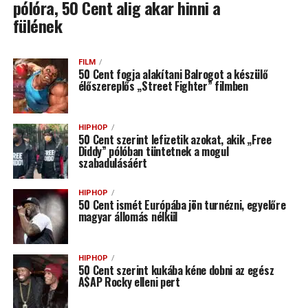
pólóra, 50 Cent alig akar hinni a
fülének
FILM
50 Cent fogja alakítani Balrogot a készülő
élőszereplős „Street Fighter” filmben
HIPHOP
50 Cent szerint lefizetik azokat, akik „Free
Diddy” pólóban tüntetnek a mogul
szabadulásáért
HIPHOP
50 Cent ismét Európába jön turnézni, egyelőre
magyar állomás nélkül
HIPHOP
50 Cent szerint kukába kéne dobni az egész
A$AP Rocky elleni pert