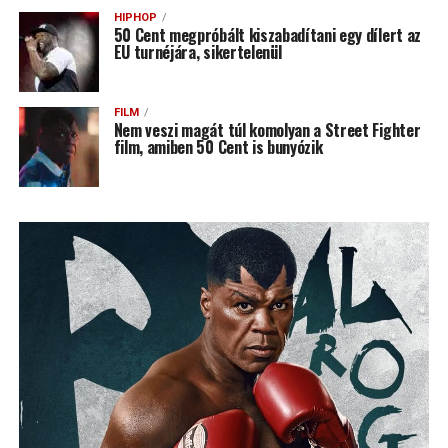
HIPHOP
50 Cent megpróbált kiszabadítani egy dílert az
EU turnéjára, sikertelenül
FILM
Nem veszi magát túl komolyan a Street Fighter
film, amiben 50 Cent is bunyózik