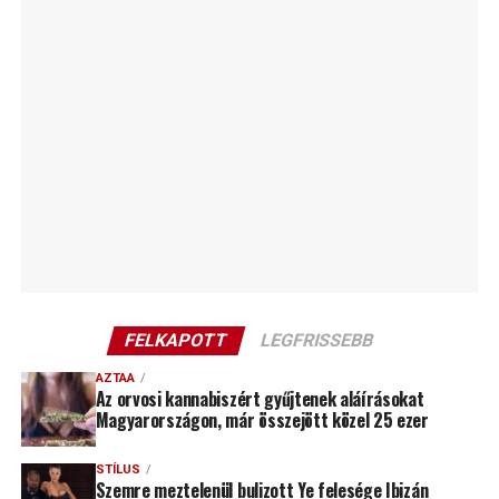
FELKAPOTT
LEGFRISSEBB
AZTAA
Az orvosi kannabiszért gyűjtenek aláírásokat
Magyarországon, már összejött közel 25 ezer
STÍLUS
Szemre meztelenül bulizott Ye felesége Ibizán