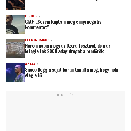
HIPHOP
GIAJ: „Sosem kaptam még ennyi negatív
kommentet”
ELEKTRONIKUS
Három napja megy az Ozora fesztivál, de már
lefoglaltak 2000 adag drogot a rendőrök
AZTAA
Snoop Dogg a saját kárán tanulta meg, hogy neki
elég a fű
HIRDETÉS