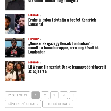
streamet tudhat maga mögött
HIPHOP
Drake új dalon folytatja a beefet Kendrick
Lamarral
HIPHOP
„Nincsenek igazi gyilkosok Londonban” –
mondta a kanadai rapper, erre megkéselték
Londonban
HIPHOP
Lil Wayne fia szerint Drake legnagyobb slágereit
az apja írta
PAGE 1 OF 13
1
2
3
4
5
KÖVETKEZŐ OLDAL ›
UTOLSÓ OLDAL »