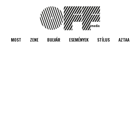
MOST
ZENE
BULVÁR
ESEMÉNYEK
STÍLUS
AZTAA