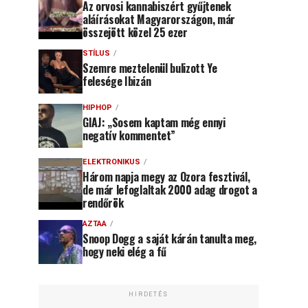
Az orvosi kannabiszért gyűjtenek
aláírásokat Magyarországon, már
összejött közel 25 ezer
STÍLUS
Szemre meztelenül bulizott Ye
felesége Ibizán
HIPHOP
GIAJ: „Sosem kaptam még ennyi
negatív kommentet”
ELEKTRONIKUS
Három napja megy az Ozora fesztivál,
de már lefoglaltak 2000 adag drogot a
rendőrök
AZTAA
Snoop Dogg a saját kárán tanulta meg,
hogy neki elég a fű
HIRDETÉS