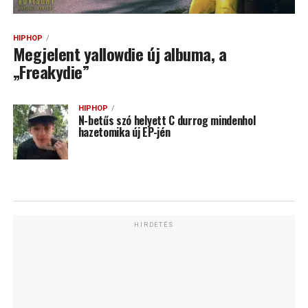
HIPHOP
Megjelent yallowdie új albuma, a
„Freakydie”
HIPHOP
N-betűs szó helyett C durrog mindenhol
hazetomika új EP-jén
HIRDETÉS