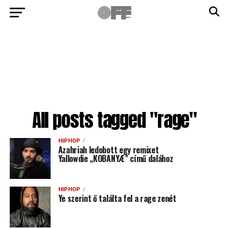
All posts tagged "rage"
HIPHOP
Azahriah ledobott egy remixet
Yallowdie „KOBANYÆ” című dalához
HIPHOP
Ye szerint ő találta fel a rage zenét