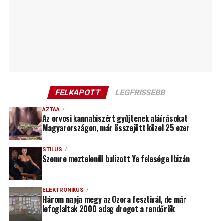
FELKAPOTT
LEGFRISSEBB
AZTAA
Az orvosi kannabiszért gyűjtenek aláírásokat
Magyarországon, már összejött közel 25 ezer
STÍLUS
Szemre meztelenül bulizott Ye felesége Ibizán
ELEKTRONIKUS
Három napja megy az Ozora fesztivál, de már
lefoglaltak 2000 adag drogot a rendőrök