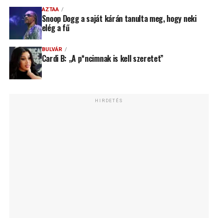
AZTAA
Snoop Dogg a saját kárán tanulta meg, hogy neki
elég a fű
BULVÁR
Cardi B: „A p*ncimnak is kell szeretet”
HIRDETÉS