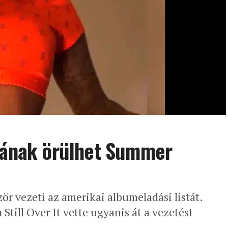
umának örülhet Summer
ör vezeti az amerikai albumeladási listát.
till Over It vette ugyanis át a vezetést