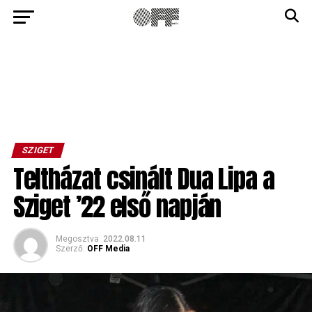
SZIGET
Teltházat csinált Dua Lipa a
Sziget ’22 első napján
Megosztva
2022.08.11
Szerző:
OFF Media