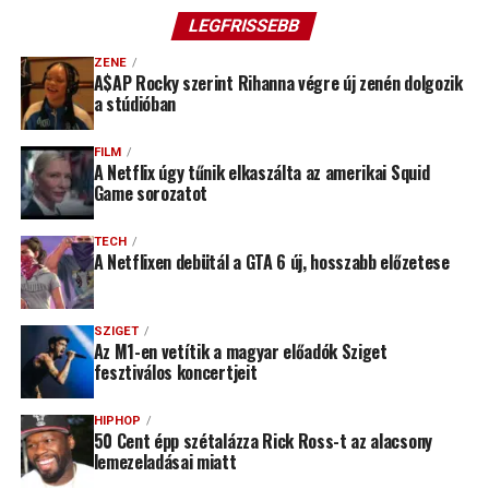
LEGFRISSEBB
ZENE
A$AP Rocky szerint Rihanna végre új zenén dolgozik
a stúdióban
FILM
A Netflix úgy tűnik elkaszálta az amerikai Squid
Game sorozatot
TECH
A Netflixen debütál a GTA 6 új, hosszabb előzetese
SZIGET
Az M1-en vetítik a magyar előadók Sziget
fesztiválos koncertjeit
HIPHOP
50 Cent épp szétalázza Rick Ross-t az alacsony
lemezeladásai miatt