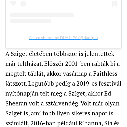
A post shared by DUA LIPA (@dualipa)
A Sziget életében többször is jelentettek
már teltházat. Először 2001-ben rakták ki a
megtelt táblát, akkor vasárnap a Faithless
játszott. Legutóbb pedig a 2019-es fesztivál
nyitónapján telt meg a Sziget, akkor Ed
Sheeran volt a sztárvendég. Volt már olyan
Sziget is, ami több ilyen sikeres napot is
számlált, 2016-ban például Rihanna, Sia és