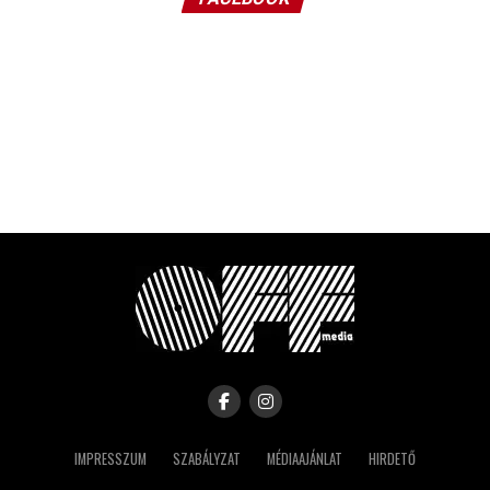
IMPRESSZUM
SZABÁLYZAT
MÉDIAAJÁNLAT
HIRDETŐ