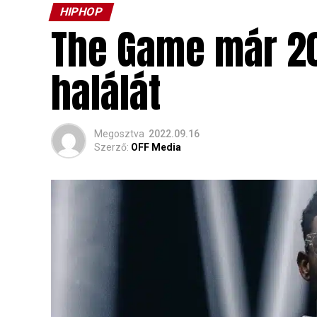
HIPHOP
The Game már 2
halálát
Megosztva
2022.09.16
Szerző:
OFF Media