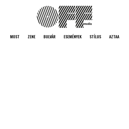
MOST
ZENE
BULVÁR
ESEMÉNYEK
STÍLUS
AZTAA