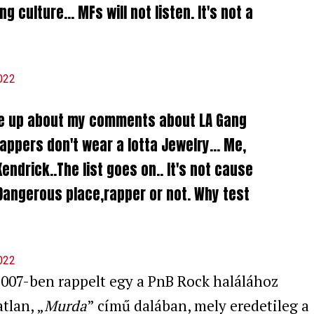
ng culture… MFs will not listen. It's not a
022
g me up about my comments about LA Gang
 rappers don't wear a lotta Jewelry… Me,
endrick..The list goes on.. It's not cause
a Dangerous place,rapper or not. Why test
022
007-ben rappelt egy a PnB Rock halálához
tlan, „
Murda
” című dalában, mely eredetileg a