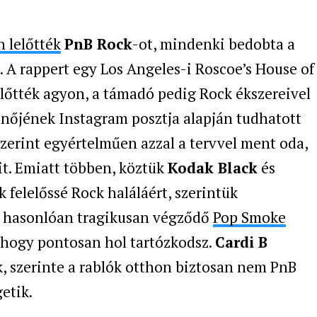
n lelőtték
PnB Rock
-ot, mindenki bedobta a
. A rappert egy Los Angeles-i Roscoe’s House of
lőtték agyon, a támadó pedig Rock ékszereivel
átnőjének Instagram posztja alapján tudhatott
szerint egyértelműen azzal a tervvel ment oda,
it. Emiatt többen, köztük
Kodak Black
és
k felelőssé Rock haláláért, szerintük
a hasonlóan tragikusan végződő
Pop Smoke
 hogy pontosan hol tartózkodsz.
Cardi B
, szerinte a rablók otthon biztosan nem PnB
etik.