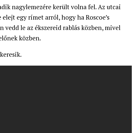
dik nagylemezére került volna fel. Az utcai
elejt egy rímet arról, hogy ha Roscoe’s
n vedd le az ékszereid rablás közben, mivel
előnek közben.
keresik.