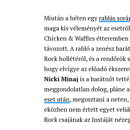
Miután a héten egy
rablás sorá
maga kis véleményét az esetről
Chicken & Waffles étteremben 
távozott. A rabló a zenész bar
Rock hollétéről, és a rendőrök 
hogy elvigye az előadó ékszere
Nicki Minaj
is a barátnőt tetté
meggondolatlan dolog, pláne 
eset
után
, megosztani a neten,
eközben nem értett egyet velük
Rock csajának az Instáját nézeg