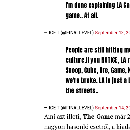
I'm done explaining LA Ga
game.. At all.
— ICE T (@FINALLEVEL)
September 13, 2
People are still hittin
culture.If you NOTICE, LA
Snoop, Cube, Dre, Game, K
we're broke. LA is just 
the streets..
— ICE T (@FINALLEVEL)
September 14, 2
Ami azt illeti,
The Game
már 2
nagyon hasonló esetről, a kiada