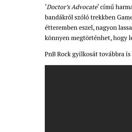
‘
Doctor’s Advocate
‘ című harma
bandákról szóló trekkben Game 
étteremben eszel, nagyon lassa
könnyen megtörténhet, hogy l
PnB Rock gyilkosát továbbra is 