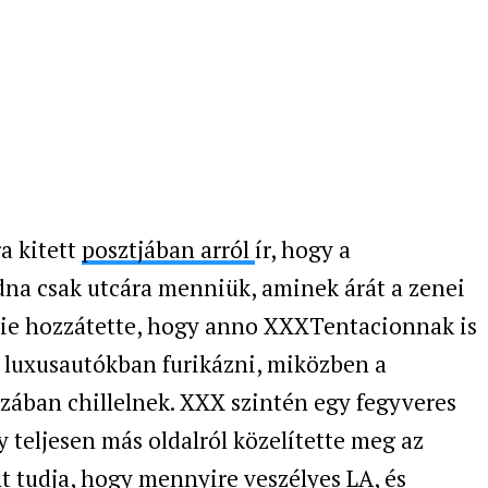
ra kitett
posztjában arról
ír, hogy a
dna csak utcára menniük, aminek árát a zenei
ppie hozzátette, hogy anno XXXTentacionnak is
luxusautókban furikázni, miközben a
ázában chillelnek. XXX szintén egy fegyveres
 teljesen más oldalról közelítette meg az
nt tudja, hogy mennyire veszélyes LA, és