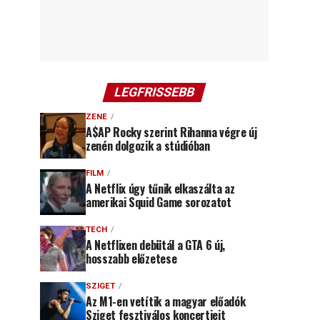
LEGFRISSEBB
ZENE
A$AP Rocky szerint Rihanna végre új
zenén dolgozik a stúdióban
FILM
A Netflix úgy tűnik elkaszálta az
amerikai Squid Game sorozatot
TECH
A Netflixen debütál a GTA 6 új,
hosszabb előzetese
SZIGET
Az M1-en vetítik a magyar előadók
Sziget fesztiválos koncertjeit