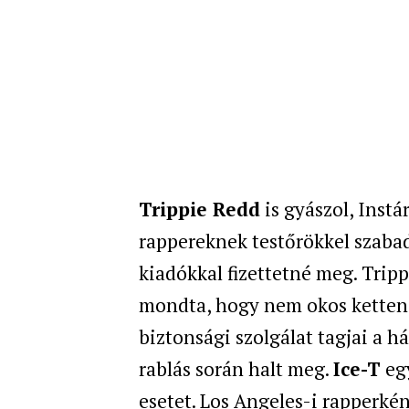
Trippie Redd
is gyászol, Instá
rappereknek testőrökkel szaba
kiadókkal fizettetné meg. Tri
mondta, hogy nem okos ketten 
biztonsági szolgálat tagjai a h
rablás során halt meg.
Ice-T
egy
esetet. Los Angeles-i rapperké