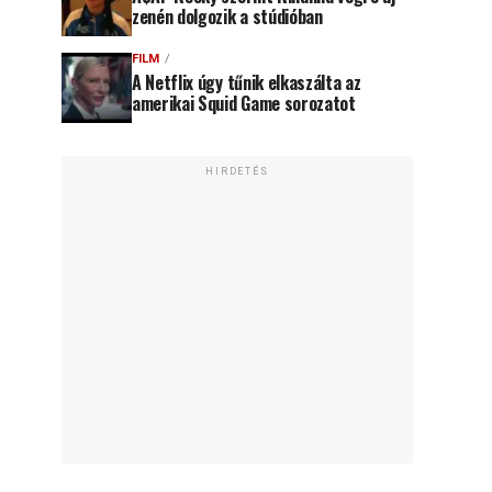
zenén dolgozik a stúdióban
FILM
A Netflix úgy tűnik elkaszálta az
amerikai Squid Game sorozatot
HIRDETÉS