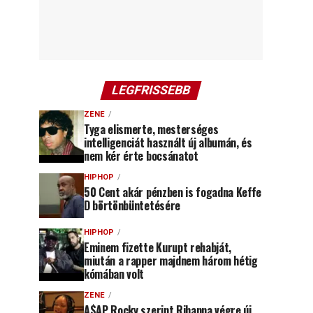
LEGFRISSEBB
ZENE
Tyga elismerte, mesterséges
intelligenciát használt új albumán, és
nem kér érte bocsánatot
HIPHOP
50 Cent akár pénzben is fogadna Keffe
D börtönbüntetésére
HIPHOP
Eminem fizette Kurupt rehabját,
miután a rapper majdnem három hétig
kómában volt
ZENE
A$AP Rocky szerint Rihanna végre új