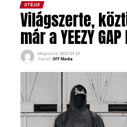
STÍLUS
Világszerte, köz
már a YEEZY GAP 
Megosztva
2022.09.22
Szerző:
OFF Media