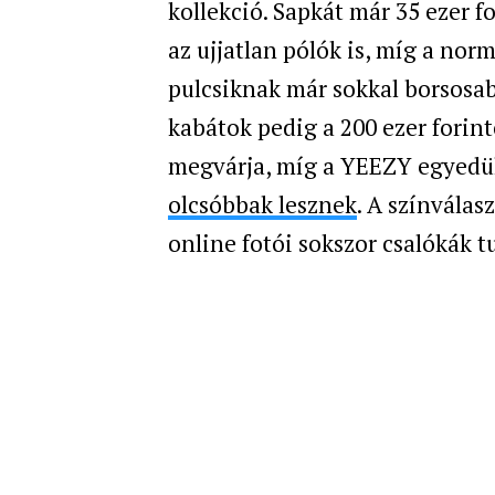
kollekció. Sapkát már 35 ezer f
az ujjatlan pólók is, míg a nor
pulcsiknak már sokkal borsosabb
kabátok pedig a 200 ezer forint
megvárja, míg a YEEZY egyedül 
olcsóbbak lesznek
. A színvála
online fotói sokszor csalókák t