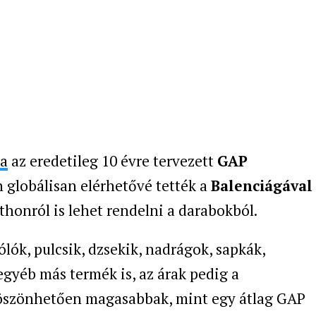
ta
az eredetileg 10 évre tervezett
GAP
n globálisan elérhetővé tették a
Balenciágával
tthonról is lehet rendelni a darabokból.
lók, pulcsik, dzsekik, nadrágok, sapkák,
egyéb más termék is, az árak pedig a
köszönhetően magasabbak, mint egy átlag GAP