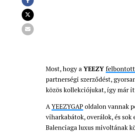
Most, hogy a
YEEZY
felbontot
partnerségi szerződést, gyorsa
közös kollekciójukat, így már i
A
YEEZYGAP
oldalon vannak pó
viharkabátok, overálok, és sok 
Balenciaga luxus mivoltának 