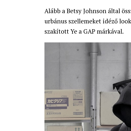
Alább a Betsy Johnson által össz
urbánus szellemeket idéző loo
szakított Ye a GAP márkával.