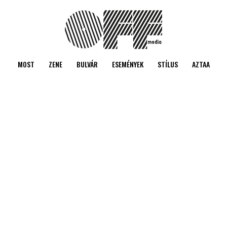
MOST
ZENE
BULVÁR
ESEMÉNYEK
STÍLUS
AZTAA