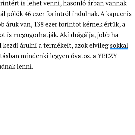
orintért is lehet venni, hasonló árban vannak
mál pólók 46 ezer forintról indulnak. A kapucnis
 áruk van, 138 ezer forintot kérnek értük, a
ot is megugorhatják. Aki drágálja, jobb ha
kezdi árulni a termékeit, azok elvileg
sokkal
sztásban mindenki legyen óvatos, a YEEZY
udnak lenni.