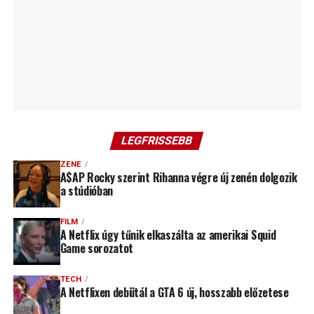
LEGFRISSEBB
ZENE
A$AP Rocky szerint Rihanna végre új zenén dolgozik
a stúdióban
FILM
A Netflix úgy tűnik elkaszálta az amerikai Squid
Game sorozatot
TECH
A Netflixen debütál a GTA 6 új, hosszabb előzetese