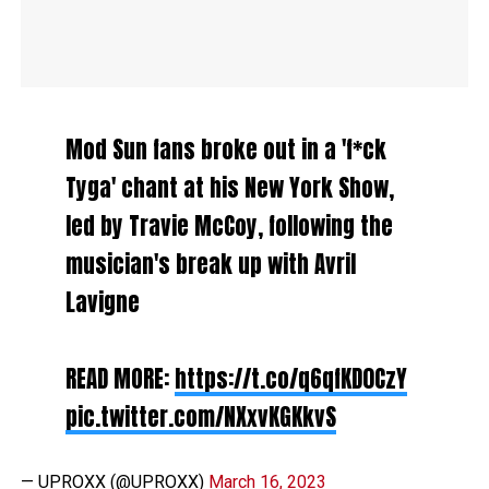
Mod Sun fans broke out in a 'f*ck
Tyga' chant at his New York Show,
led by Travie McCoy, following the
musician's break up with Avril
Lavigne
READ MORE:
https://t.co/q6qfKD0CzY
pic.twitter.com/NXxvKGKkvS
— UPROXX (@UPROXX)
March 16, 2023