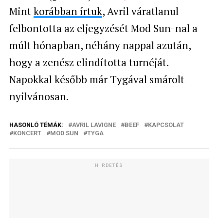
Mint
korábban írtuk
, Avril váratlanul
felbontotta az eljegyzését Mod Sun-nal a
múlt hónapban, néhány nappal azután,
hogy a zenész elindította turnéját.
Napokkal később már Tygával smárolt
nyilvánosan.
HASONLÓ TÉMÁK:
AVRIL LAVIGNE
BEEF
KAPCSOLAT
KONCERT
MOD SUN
TYGA
HIRDETÉS