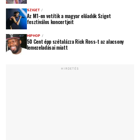
SZIGET
Az M1-en vetítik a magyar előadók Sziget
fesztiválos koncertjeit
HIPHOP
50 Cent épp szétalázza Rick Ross-t az alacsony
lemezeladásai miatt
HIRDETÉS