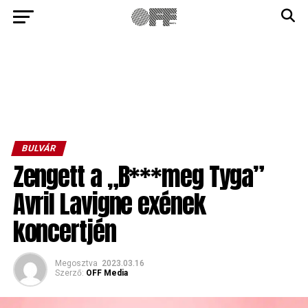
BULVÁR
Zengett a „B***meg Tyga”
Avril Lavigne exének
koncertjén
Megosztva
2023.03.16
Szerző:
OFF Media