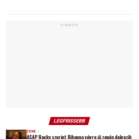
HIRDETÉS
LEGFRISSEBB
ZENE
A$AP Rocky szerint Rihanna végre új zenén dolgozik