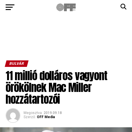
BULVÁR
11 millió dolláros vagyont
örökölnek Mac Miller
hozzátartozói
Megosztva
2019.09.18
Szerző:
OFF Media