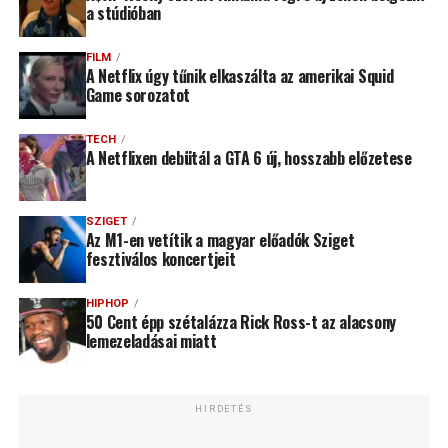
a stúdióban
FILM
A Netflix úgy tűnik elkaszálta az amerikai Squid
Game sorozatot
TECH
A Netflixen debütál a GTA 6 új, hosszabb előzetese
SZIGET
Az M1-en vetítik a magyar előadók Sziget
fesztiválos koncertjeit
HIPHOP
50 Cent épp szétalázza Rick Ross-t az alacsony
lemezeladásai miatt
HIRDETÉS