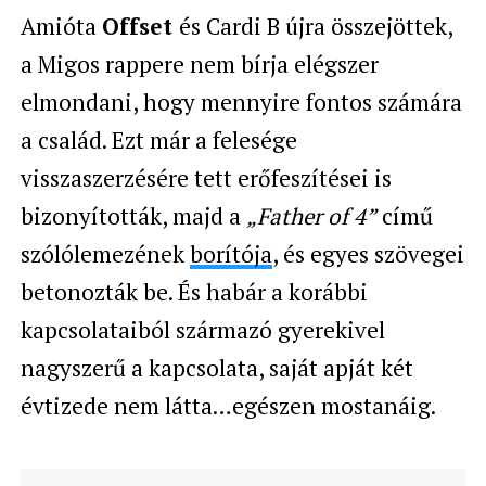
Amióta
Offset
és Cardi B újra összejöttek,
a Migos rappere nem bírja elégszer
elmondani, hogy mennyire fontos számára
a család. Ezt már a felesége
visszaszerzésére tett erőfeszítései is
bizonyították, majd a
„Father of 4”
című
szólólemezének
borítója
, és egyes szövegei
betonozták be. És habár a korábbi
kapcsolataiból származó gyerekivel
nagyszerű a kapcsolata, saját apját két
évtizede nem látta…egészen mostanáig.