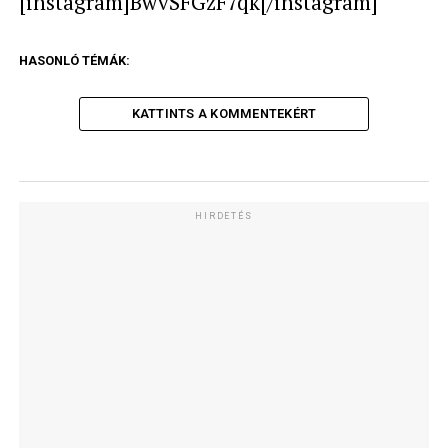
[instagram]BwvSFGzF7qk[/instagram]
HASONLÓ TÉMÁK:
KATTINTS A KOMMENTEKÉRT
HIRDETÉS