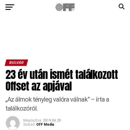
BULVÁR
23 év után ismét találkozott
Offset az apjával
„Az álmok tényleg valóra válnak” – írta a
találkozóról.
Megosztva
2019.04.29
Szerző:
OFF Media