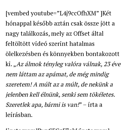
[vembed youtube=”L4j9ccOfhXM” ]Két
hónappal később aztán csak össze jött a
nagy találkozás, mely az Offset által
feltöltött videó szerint hatalmas
ölelkezésben és könnyekben bontakozott
ki. „
Az álmok tényleg valóra válnak, 23 éve
nem láttam az apámat, de még mindig
szeretem! A múlt az a múlt, de nekünk a
jelenben kell élnünk, senki sem tökéletes.
Szeretlek apa, bármi is van!
” – írta a
leírásban.