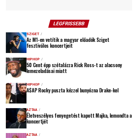
LEGFRISSEBB
SZIGET
Az M1-en vetítik a magyar előadók Sziget
fesztiválos koncertjeit
HIPHOP
50 Cent épp szétalázza Rick Ross-t az alacsony
lemezeladásai miatt
HIPHOP
A$AP Rocky puszta kézzel bunyózna Drake-kel
AZTAA
Életveszélyes fenyegetést kapott Majka, lemondta a
koncertjét
AZTAA