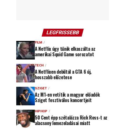
LEGFRISSEBB
FILM
A Netflix úgy tűnik elkaszálta az
amerikai Squid Game sorozatot
TECH
A Netflixen debütál a GTA 6 új,
hosszabb előzetese
SZIGET
Az M1-en vetítik a magyar előadók
Sziget fesztiválos koncertjeit
HIPHOP
50 Cent épp szétalázza Rick Ross-t az
alacsony lemezeladásai miatt