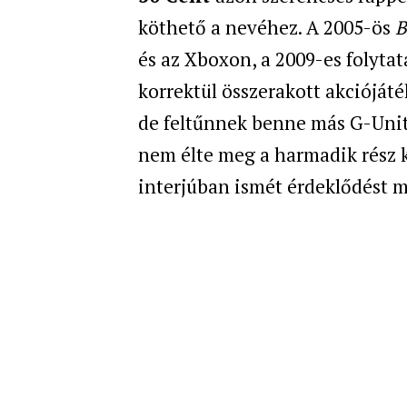
köthető a nevéhez. A 2005-ös
B
és az Xboxon, a 2009-es folytat
korrektül összerakott akciójáték
de feltűnnek benne más G-Unit t
nem élte meg a harmadik rész k
interjúban ismét érdeklődést m