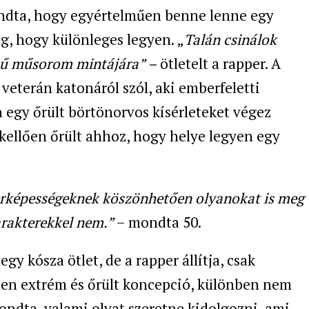
dta, hogy egyértelműen benne lenne egy
g, hogy különleges legyen. „
Talán csinálok
ű műsorom mintájára
” –
ötletelt a rapper. A
eterán katonáról szól, aki emberfeletti
n egy őrült börtönorvos kísérleteket végez
s kellően őrült ahhoz, hogy helye legyen egy
uperképességeknek köszönhetően olyanokat is meg
arakterekkel nem.”
– mondta 50.
y kósza ötlet, de a rapper állítja, csak
ően extrém és őrült koncepció, különben nem
ndta, valami olyat szeretne kidolgozni, ami