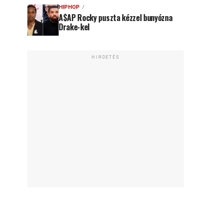
HIPHOP
A$AP Rocky puszta kézzel bunyózna
Drake-kel
HIRDETÉS