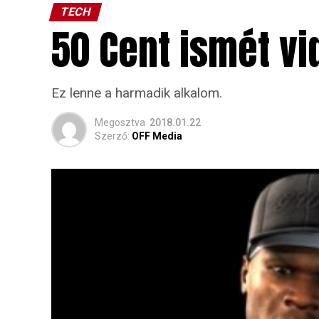
TECH
50 Cent ismét vi
Ez lenne a harmadik alkalom.
Megosztva
2018.01.22
Szerző:
OFF Media