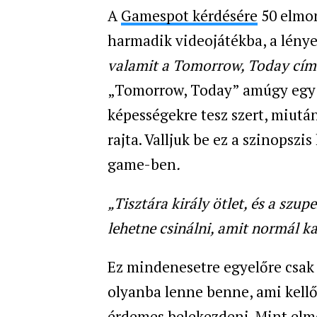
A
Gamespot kérdésére
50 elmon
harmadik videojátékba, a lénye
valamit a
Tomorrow, Today cím
„Tomorrow, Today” amúgy egy v
képességekre tesz szert, miutá
rajta. Valljuk be ez a szinopszi
game-ben
.
„Tisztára király ötlet, és a sz
lehetne csinálni, amit normál k
Ez mindenesetre egyelőre csak eg
olyanba lenne benne, ami kell
érdemes belekezdeni. Mint elmo