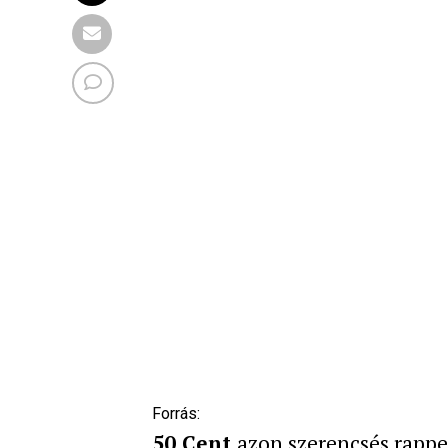
Forrás:
50 Cent
azon szerencsés rapper