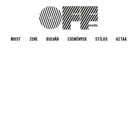
MOST
ZENE
BULVÁR
ESEMÉNYEK
STÍLUS
AZTAA