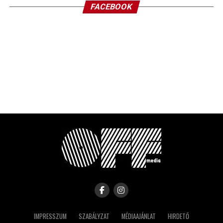
FACEBOOK
IMPRESSZUM
SZABÁLYZAT
MÉDIAAJÁNLAT
HIRDETŐ