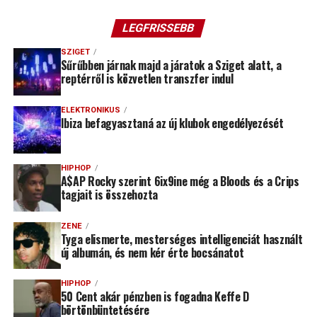
LEGFRISSEBB
SZIGET
Sűrűbben járnak majd a járatok a Sziget alatt, a
reptérről is közvetlen transzfer indul
ELEKTRONIKUS
Ibiza befagyasztaná az új klubok engedélyezését
HIPHOP
A$AP Rocky szerint 6ix9ine még a Bloods és a Crips
tagjait is összehozta
ZENE
Tyga elismerte, mesterséges intelligenciát használt
új albumán, és nem kér érte bocsánatot
HIPHOP
50 Cent akár pénzben is fogadna Keffe D
börtönbüntetésére