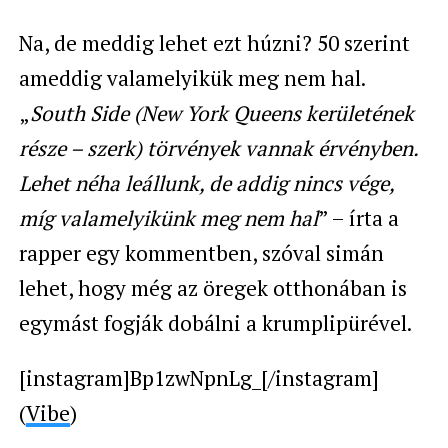
Na, de meddig lehet ezt húzni? 50 szerint
ameddig valamelyikük meg nem hal.
„
South Side (New York Queens kerületének
része – szerk) törvények vannak érvényben.
Lehet néha leállunk, de addig nincs vége,
míg valamelyikünk meg nem hal
” – írta a
rapper egy kommentben, szóval simán
lehet, hogy még az öregek otthonában is
egymást fogják dobálni a krumplipürével.
[instagram]Bp1zwNpnLg_[/instagram]
(
Vibe
)