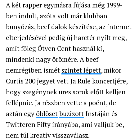
A két rapper egymásra fújása még 1999-
ben indult, azóta volt már klubban
bunyózás, beef dalok készítése, az internet
elterjedésével pedig új harctér nyílt meg,
amit főleg Ötven Cent használ ki,
mindenki nagy örömére. A beef
nemrégiben ismét
szintet lépett
, mikor
Curtis 200 jegyet vett Ja Rule koncertjére,
hogy szegénynek üres sorok előtt kelljen
fellépnie. Ja részben vette a poént, de
aztán egy
öblöset
buzizott
Instáján és
Twitteren Fifty irányába, ami valljuk be,
nem túl kreatív visszaválasz.