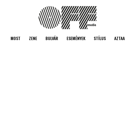
MOST
ZENE
BULVÁR
ESEMÉNYEK
STÍLUS
AZTAA