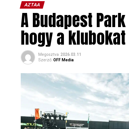
AZTAA
A Budapest Park 
hogy a klubokat
Megosztva
2026.03.11
Szerző:
OFF Media