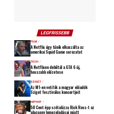
LEGFRISSEBB
FILM
A Netflix úgy tűnik elkaszálta az
amerikai Squid Game sorozatot
TECH
A Netflixen debütál a GTA 6 új,
hosszabb előzetese
SZIGET
Az M1-en vetítik a magyar előadók
Sziget fesztiválos koncertjeit
HIPHOP
50 Cent épp szétalázza Rick Ross-t az
alacsony lemezeladásai miatt