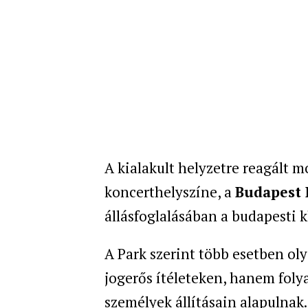
A kialakult helyzetre reagált m
koncerthelyszíne, a
Budapest 
állásfoglalásában a budapesti k
A Park szerint több esetben o
jogerős ítéleteken, hanem fol
személyek állításain alapulnak