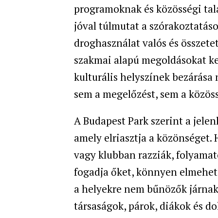
programoknak és közösségi tal
jóval túlmutat a szórakoztatás
droghasználat valós és összetet
szakmai alapú megoldásokat kel
kulturális helyszínek bezárása
sem a megelőzést, sem a közöss
A Budapest Park szerint a jele
amely elriasztja a közönséget.
vagy klubban razziák, folyamat
fogadja őket, könnyen elmehet 
a helyekre nem bűnözők járnak,
társaságok, párok, diákok és d