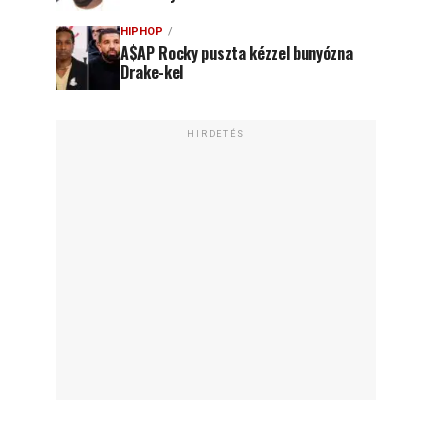
HIPHOP
A$AP Rocky puszta kézzel bunyózna
Drake-kel
HIRDETÉS