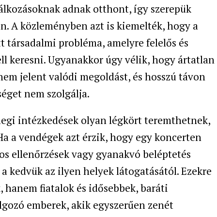
álkozásoknak adnak otthont, így szerepük
on. A közleményben azt is kiemelték, hogy a
t társadalmi probléma, amelyre felelős és
l keresni. Ugyanakkor úgy vélik, hogy ártatlan
 nem jelent valódi megoldást, és hosszú távon
éget nem szolgálja.
nlegi intézkedések olyan légkört teremthetnek,
 Ha a vendégek azt érzik, hogy egy koncerten
os ellenőrzések vagy gyanakvó beléptetés
a kedvük az ilyen helyek látogatásától. Ezekre
 hanem fiatalok és idősebbek, baráti
olgozó emberek, akik egyszerűen zenét