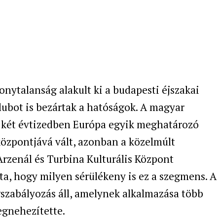
nytalanság alakult ki a budapesti éjszakai
lubot is bezártak a hatóságok. A magyar
t két évtizedben Európa egyik meghatározó
lközpontjává vált, azonban a közelmúlt
rzenál és Turbina Kulturális Központ
a, hogy milyen sérülékeny is ez a szegmens. A
gszabályozás áll, amelynek alkalmazása több
gnehezítette.