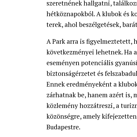
szeretnének hallgatni, találkoz
hétköznapokból. A klubok és k
terek, ahol beszélgetések, bará
A Park arra is figyelmeztetett
következményei lehetnek. Ha a 
eseményen potenciális gyanúsít
biztonságérzetet és felszabadul
Ennek eredményeként a klubok
zárhatnak be, hanem azért is, 
közlemény hozzátreszi, a turizm
közönségre, amely kifejezetten
Budapestre.