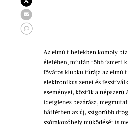
Az elmúlt hetekben komoly bizo
életében, miután több ismert k
főváros klubkultúrája az elmúl
elektronikus zenei és fesztivá
eseményei, köztük a népszerű A
ideiglenes bezárása, megmutatt
háttérben az új, szigorúbb dro
szórakozóhely működését is me