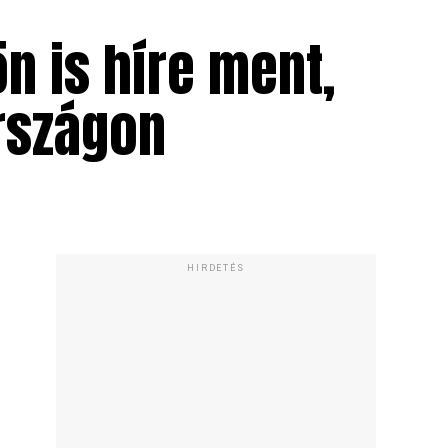
n is híre ment,
rszágon
HIRDETÉS