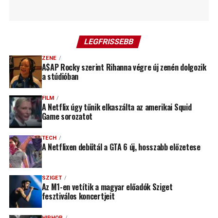
LEGFRISSEBB
ZENE
A$AP Rocky szerint Rihanna végre új zenén dolgozik
a stúdióban
FILM
A Netflix úgy tűnik elkaszálta az amerikai Squid
Game sorozatot
TECH
A Netflixen debütál a GTA 6 új, hosszabb előzetese
SZIGET
Az M1-en vetítik a magyar előadók Sziget
fesztiválos koncertjeit
HIPHOP