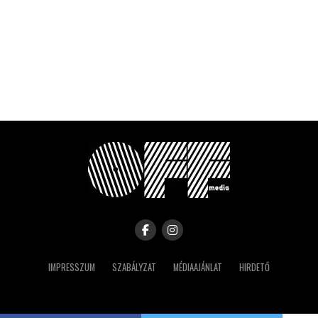
IMPRESSZUM
SZABÁLYZAT
MÉDIAAJÁNLAT
HIRDETŐ