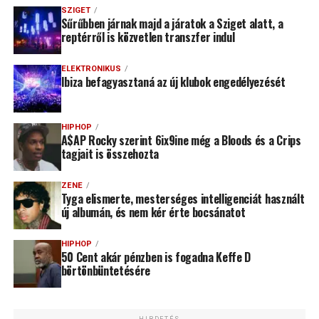
SZIGET
Sűrűbben járnak majd a járatok a Sziget alatt, a
reptérről is közvetlen transzfer indul
ELEKTRONIKUS
Ibiza befagyasztaná az új klubok engedélyezését
HIPHOP
A$AP Rocky szerint 6ix9ine még a Bloods és a Crips
tagjait is összehozta
ZENE
Tyga elismerte, mesterséges intelligenciát használt
új albumán, és nem kér érte bocsánatot
HIPHOP
50 Cent akár pénzben is fogadna Keffe D
börtönbüntetésére
HIRDETÉS