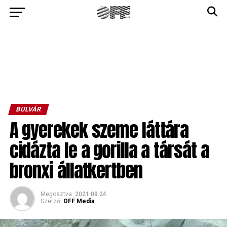
BULVÁR
A gyerekek szeme láttára
cidázta le a gorilla a társát a
bronxi állatkertben
Megosztva
2021.09.24
Szerző:
OFF Media