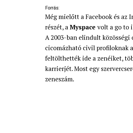
Forrás:
Még mielőtt a Facebook és az I
részét, a
Myspace
volt a go to
A 2003-ban elindult közösségi 
cicomázható civil profiloknak 
feltölthették ide a zenéiket, t
karrierjét. Most egy szervercser
zeneszám.