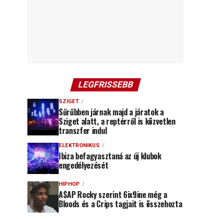
LEGFRISSEBB
SZIGET
Sűrűbben járnak majd a járatok a
Sziget alatt, a reptérről is közvetlen
transzfer indul
ELEKTRONIKUS
Ibiza befagyasztaná az új klubok
engedélyezését
HIPHOP
A$AP Rocky szerint 6ix9ine még a
Bloods és a Crips tagjait is összehozta