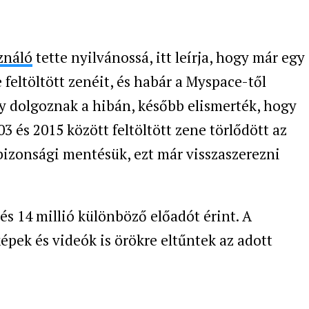
ználó
tette nyilvánossá, itt leírja, hogy már egy
 feltöltött zenéit, és habár a Myspace-től
ogy dolgoznak a hibán, később elismerték, hogy
3 és 2015 között feltöltött zene törlődött az
 bizonsági mentésük, ezt már visszaszerezni
 és 14 millió különböző előadót érint. A
képek és videók is örökre eltűntek az adott