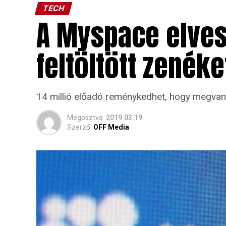
TECH
A Myspace elvesz
feltöltött zenéke
14 millió előadó reménykedhet, hogy megvan 
Megosztva
2019.03.19
Szerző:
OFF Media