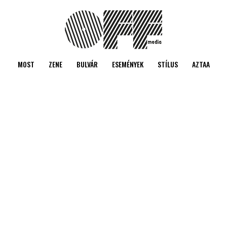
MOST
ZENE
BULVÁR
ESEMÉNYEK
STÍLUS
AZTAA