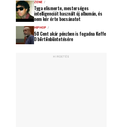
ZENE
Tyga elismerte, mesterséges
intelligenciát használt új albumán, és
nem kér érte bocsánatot
HIPHOP
50 Cent akár pénzben is fogadna Keffe
D börtönbüntetésére
HIRDETÉS