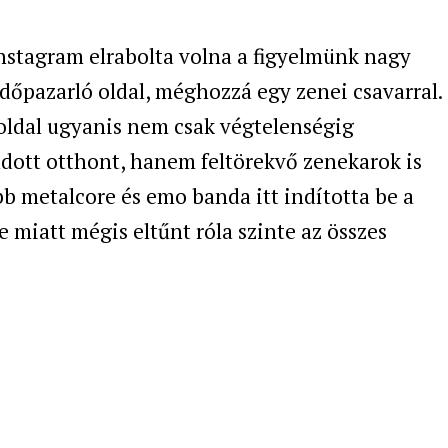
nstagram elrabolta volna a figyelmünk nagy
 időpazarló oldal, méghozzá egy zenei csavarral.
oldal ugyanis nem csak végtelenségig
adott otthont, hanem feltörekvő zenekarok is
öbb metalcore és emo banda itt indította be a
e miatt mégis eltűnt róla szinte az összes