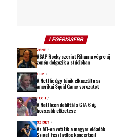
LEGFRISSEBB
ZENE
A$AP Rocky szerint Rihanna végre új
zenén dolgozik a stúdióban
FILM
A Netflix úgy tűnik elkaszálta az
amerikai Squid Game sorozatot
TECH
A Netflixen debütál a GTA 6 új,
hosszabb előzetese
SZIGET
Az M1-en vetítik a magyar előadók
Sziget fesztiválos koncertjeit