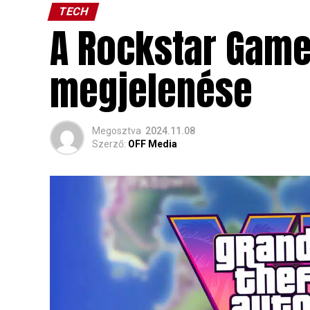
TECH
A Rockstar Games
megjelenése
Megosztva
2024.11.08
Szerző:
OFF Media