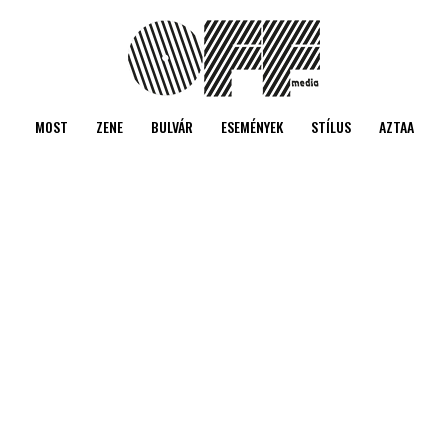
MOST
ZENE
BULVÁR
ESEMÉNYEK
STÍLUS
AZTAA