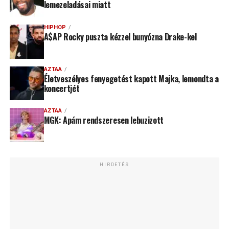
lemezeladásai miatt
HIPHOP
A$AP Rocky puszta kézzel bunyózna Drake-kel
AZTAA
Életveszélyes fenyegetést kapott Majka, lemondta a
koncertjét
AZTAA
MGK: Apám rendszeresen lebuzizott
HIRDETÉS