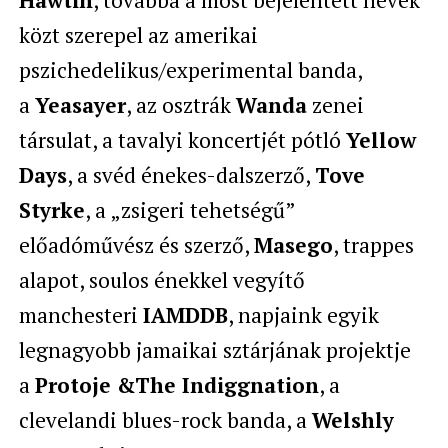
közt szerepel az amerikai
pszichedelikus/experimental banda,
a
Yeasayer
, az osztrák
Wanda
zenei
társulat, a tavalyi koncertjét pótló
Yellow
Days
, a svéd énekes-dalszerző,
Tove
Styrke
, a „zsigeri tehetségű”
előadóművész és szerző,
Masego
, trappes
alapot, soulos énekkel vegyítő
manchesteri
IAMDDB
, napjaink egyik
legnagyobb jamaikai sztárjának projektje
a
Protoje &The Indiggnation
, a
clevelandi blues-rock banda, a
Welshly