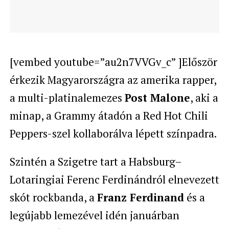
[vembed youtube=”au2n7VVGv_c” ]Először
érkezik Magyarországra az amerika rapper,
a multi-platinalemezes
Post Malone
, aki a
minap, a Grammy átadón a Red Hot Chili
Peppers-szel kollaborálva lépett színpadra.
Szintén a Szigetre tart a Habsburg–
Lotaringiai Ferenc Ferdinándról elnevezett
skót rockbanda, a
Franz Ferdinand
és a
legújabb lemezével idén januárban