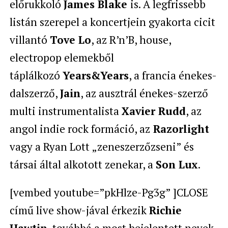
előrukkoló
James Blake
is. A legfrissebb
listán szerepel a koncertjein gyakorta cicit
villantó
Tove Lo
, az R’n’B, house,
electropop elemekből
táplálkozó
Years&Years
, a francia énekes-
dalszerző,
Jain
, az ausztrál énekes-szerző
multi instrumentalista
Xavier Rudd
, az
angol indie rock formáció, az
Razorlight
vagy a Ryan Lott „zeneszerzőzseni” és
társai által alkotott zenekar, a
Son Lux
.
[vembed youtube=”pkHlze-Pg3g” ]CLOSE
című live show-jával érkezik
Richie
Hawtin
, továbbá a most bejelentett nevek