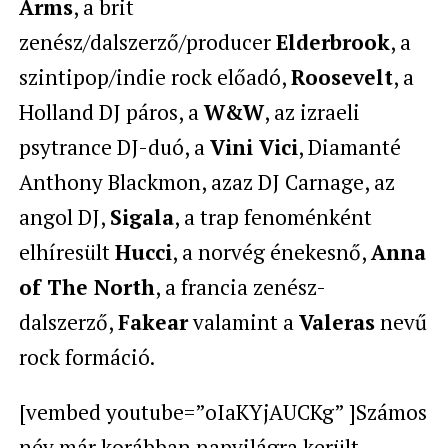
Arms
, a brit
zenész/dalszerző/producer
Elderbrook
, a
szintipop/indie rock előadó,
Roosevelt
, a
Holland DJ páros, a
W&W
, az izraeli
psytrance DJ-duó, a
Vini Vici
, Diamanté
Anthony Blackmon, azaz DJ Carnage, az
angol DJ,
Sigala
, a trap fenoménként
elhíresült
Hucci
, a norvég énekesnő,
Anna
of The North
, a francia zenész-
dalszerző,
Fakear
valamint a
Valeras
nevű
rock formáció.
[vembed youtube=”oIaKYjAUCKg” ]Számos
név már korábban napvilágra került,