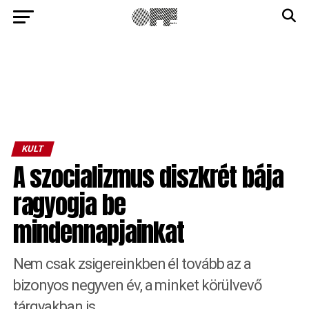
KULT
A szocializmus diszkrét bája
ragyogja be
mindennapjainkat
Nem csak zsigereinkben él tovább az a
bizonyos negyven év, a minket körülvevő
tárgyakban is