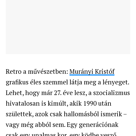
Retro a művészetben:
Murányi Kristóf
grafikus éles szemmel látja meg a lényeget.
Lehet, hogy már 27. éve lesz, a szocializmus
hivatalosan is kimúlt, akik 1990 után
születtek, azok csak hallomásból ismerik –
vagy még abból sem. Egy generációnak
csak egy unalmas kor, egy ködbe vesző