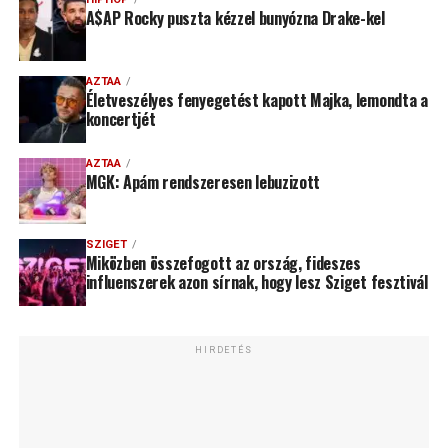
A$AP Rocky puszta kézzel bunyózna Drake-kel
AZTAA
Életveszélyes fenyegetést kapott Majka, lemondta a
koncertjét
AZTAA
MGK: Apám rendszeresen lebuzizott
SZIGET
Miközben összefogott az ország, fideszes
influenszerek azon sírnak, hogy lesz Sziget fesztivál
HIRDETÉS