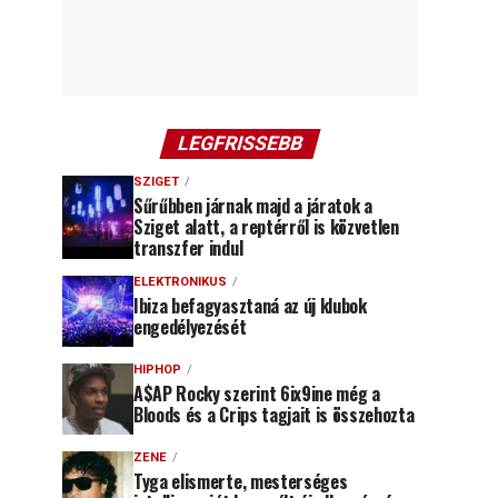
LEGFRISSEBB
SZIGET
Sűrűbben járnak majd a járatok a
Sziget alatt, a reptérről is közvetlen
transzfer indul
ELEKTRONIKUS
Ibiza befagyasztaná az új klubok
engedélyezését
HIPHOP
A$AP Rocky szerint 6ix9ine még a
Bloods és a Crips tagjait is összehozta
ZENE
Tyga elismerte, mesterséges