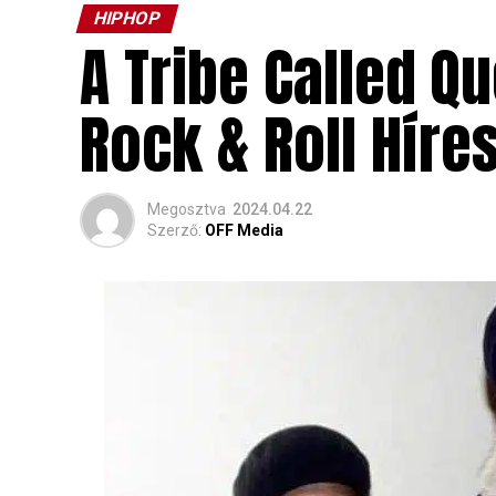
HIPHOP
A Tribe Called Q
Rock & Roll Hír
Megosztva
2024.04.22
Szerző:
OFF Media