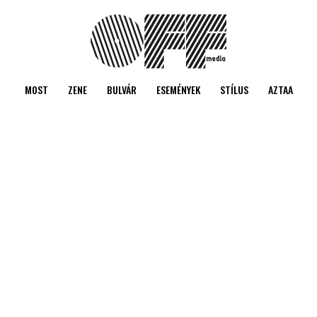
MOST
ZENE
BULVÁR
ESEMÉNYEK
STÍLUS
AZTAA