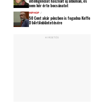
intelligenciát használt új albumán, és
nem kér érte bocsánatot
HIPHOP
50 Cent akár pénzben is fogadna Keffe
D börtönbüntetésére
HIRDETÉS