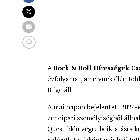
A
Rock & Roll Hírességek C
évfolyamát, amelynek élén több
Blige áll.
A mai napon bejelentett 2024-e
zeneipari személyiségből állnak
Quest idén végre beiktatásra ke
Sabbath tagjaként már beiktat