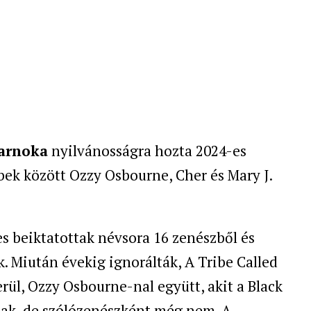
sarnoka
nyilvánosságra hozta 2024-es
ek között Ozzy Osbourne, Cher és Mary J.
s beiktatottak névsora 16 zenészből és
. Miután évekig ignorálták, A Tribe Called
rül, Ozzy Osbourne-nal együtt, akit a Black
tak, de szólózenészként még nem. A