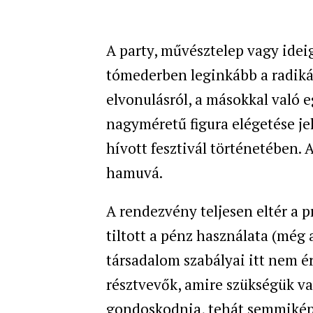
A party, művésztelep vagy idei
tómederben leginkább a radikáli
elvonulásról, a másokkal való e
nagyméretű figura elégetése je
hívott fesztivál történetében.
hamuvá.
A rendezvény teljesen eltér a p
tiltott a pénz használata (még 
társadalom szabályai itt nem é
résztvevők, amire szükségük va
gondoskodnia, tehát semmikép