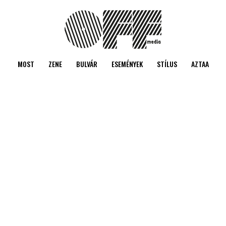
MOST
ZENE
BULVÁR
ESEMÉNYEK
STÍLUS
AZTAA