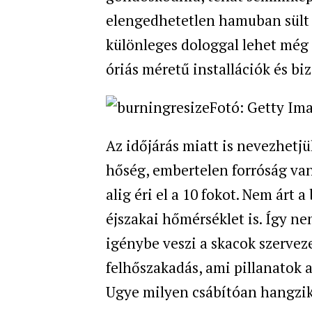
elengedhetetlen hamuban sült 
különleges dologgal lehet még 
óriás méretű installációk és bi
Fotó: Getty Ima
Az időjárás miatt is nevezhetj
hőség, embertelen forróság van,
alig éri el a 10 fokot. Nem árt
éjszakai hőmérséklet is. Így n
igénybe veszi a skacok szervezet
felhőszakadás, ami pillanatok al
Ugye milyen csábítóan hangzik