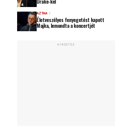
Drake-kel
AZTAA
Életveszélyes fenyegetést kapott
Majka, lemondta a koncertjét
HIRDETÉS