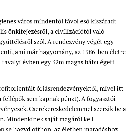
glenes város mindentől távol eső kiszáradt
s önkifejezésről, a civilizációtól való
gyüttélésről szól. A rendezvény végét egy
lenti, ami már hagyomány, az 1986-ben életre
 A tavalyi évben egy 32m magas bábu égett
rofitorientált óriásrendezvényektől, mivel itt
a fellépők sem kapnak pénzt). A fogyasztói
rvényesek. Cserekereskedelemmel szerzik be a
n. Mindenkinek saját magáról kell
p se hagyd otthon, az életben maradáshoz