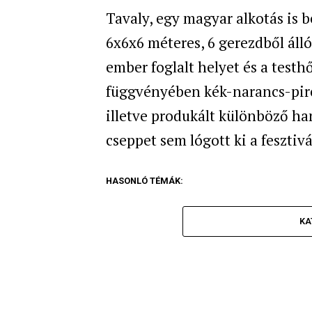
Tavaly, egy magyar alkotás is 
6x6x6 méteres, 6 gerezdből ál
ember foglalt helyet és a testh
függvényében kék-narancs-piros
illetve produkált különböző ha
cseppet sem lógott ki a fesztiv
HASONLÓ TÉMÁK:
KA