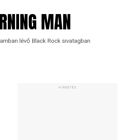
URNING MAN
államban lévő Black Rock sivatagban
HIRDETÉS