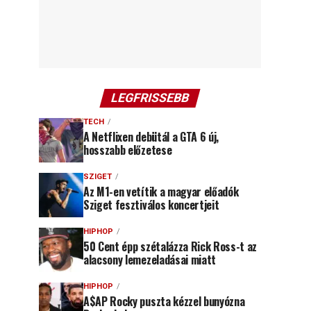
LEGFRISSEBB
TECH
A Netflixen debütál a GTA 6 új,
hosszabb előzetese
SZIGET
Az M1-en vetítik a magyar előadók
Sziget fesztiválos koncertjeit
HIPHOP
50 Cent épp szétalázza Rick Ross-t az
alacsony lemezeladásai miatt
HIPHOP
A$AP Rocky puszta kézzel bunyózna