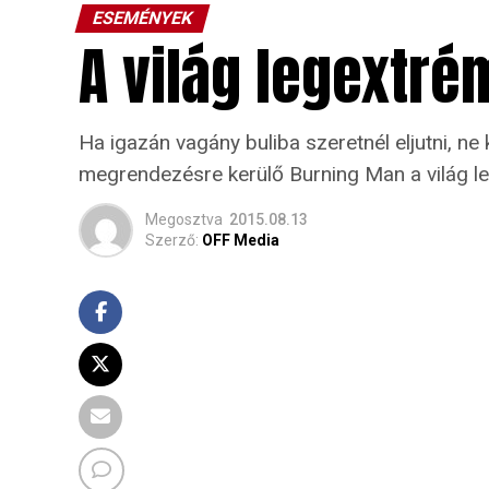
ESEMÉNYEK
A világ legextré
Ha igazán vagány buliba szeretnél eljutni, n
megrendezésre kerülő Burning Man a világ le
Megosztva
2015.08.13
Szerző:
OFF Media