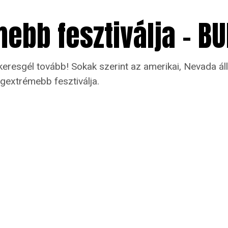
mebb fesztiválja – B
e keresgél tovább! Sokak szerint az amerikai, Nevada 
gextrémebb fesztiválja.