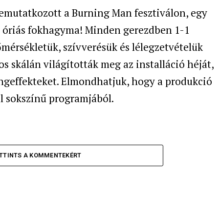
bemutatkozott a Burning Man fesztiválon, egy
ló óriás fokhagyma! Minden gerezdben 1-1
őmérsékletük, szívverésük és lélegzetvételük
 skálán világították meg az installáció héját,
ngeffekteket. Elmondhatjuk, hogy a produkció
ál sokszínű programjából.
TTINTS A KOMMENTEKÉRT