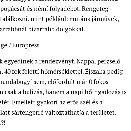
pogácsát és némi folyadékot. Rengeteg
találkozni, mint például: mutáns járművek,
zarrabbnál bizarrabb dolgokkal.
ge / Europress
ük egyedinek a rendezvényt. Nappal perzselő
 40 fok feletti hőmérséklettel. Éjszaka pedig
 a bundabugyi sem, előfordult már 0 fokos
em csak a bulizás, hanem a napi hőingadozás is
ét. Emellett gyakori az erős szél és a
att sártengerré változtathatja a területet.
?!