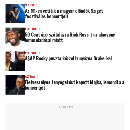
SZIGET
Az M1-en vetítik a magyar előadók Sziget
fesztiválos koncertjeit
HIPHOP
50 Cent épp szétalázza Rick Ross-t az alacsony
lemezeladásai miatt
HIPHOP
A$AP Rocky puszta kézzel bunyózna Drake-kel
AZTAA
Életveszélyes fenyegetést kapott Majka, lemondta a
koncertjét
HIRDETÉS