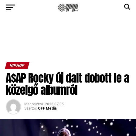
HIPHOP
A$AP Rocky új dalt dobott le a
közelgő albumról
Megosztva
2025.07.05
Szerző:
OFF Media