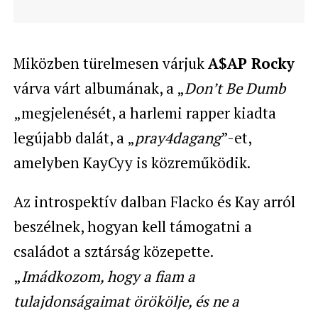
Miközben türelmesen várjuk
A$AP Rocky
várva várt albumának, a „
Don’t Be Dumb
„megjelenését, a harlemi rapper kiadta
legújabb dalát, a „
pray4dagang
”-et,
amelyben KayCyy is közreműködik.
Az introspektív dalban Flacko és Kay arról
beszélnek, hogyan kell támogatni a
családot a sztárság közepette.
„
Imádkozom, hogy a fiam a
tulajdonságaimat örökölje, és ne a