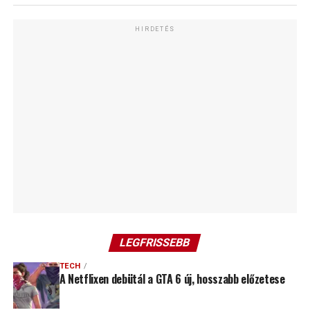
HIRDETÉS
LEGFRISSEBB
TECH
A Netflixen debütál a GTA 6 új, hosszabb előzetese