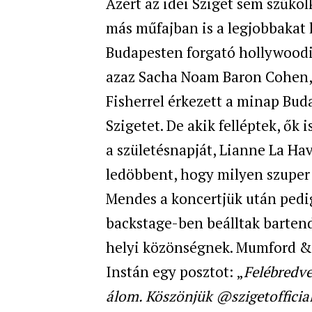
Azért az idei Sziget sem szűk
más műfajban is a legjobbakat h
Budapesten forgató hollywoodi 
azaz Sacha Noam Baron Cohen, b
Fisherrel érkezett a minap Buda
Szigetet. De akik felléptek, ők 
a születésnapját, Lianne La Hav
ledöbbent, hogy milyen szuper
Mendes a koncertjük után pedig
backstage-ben beálltak bartend
helyi közönségnek. Mumford & 
Instán egy posztot: „
Felébredve
álom. Köszönjük @szigetofficia