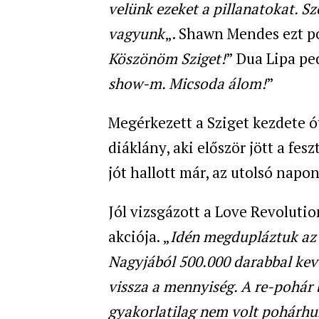
velünk ezeket a pillanatokat. S
vagyunk
„. Shawn Mendes ezt po
Köszönöm Sziget!
” Dua Lipa ped
show-m. Micsoda álom!
”
Megérkezett a Sziget kezdete ót
diáklány, aki először jött a fe
jót hallott már, az utolsó napo
Jól vizsgázott a Love Revoluti
akciója. „
Idén megdupláztuk az 
Nagyjából 500.000 darabbal keves
vissza a mennyiség. A re-pohár
gyakorlatilag nem volt pohárhul