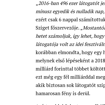
„
2016-ban 496 ezer látogatót je
mínusz egyedik és nulladik nap
ezért csak 6 nappal számítottu
Sziget főszervezője. „
Mostantól 
hetet számoljuk, így lehet, hog
látogatója volt az idei fesztivál
korábban elmondta, hogy egy h
melynek első lépéseként a 2018
milliárd forinttal többet költö
ezt még egy fél milliárddal me
akik biztosan sok látogatót szi
hamarosan fény is derül.