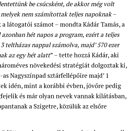
lentettünk be csúcsként, de akkor még volt
, melyek nem számítottak teljes napoknak
–
k a látogatói számot – mondta Kádár Tamás, a
azonban hét napos a program, ezért a teljes
y 3 teltházas nappal számolva, majd’ 570 ezer
nak az egy hét alatt
” – tette hozzá Kádár, aki
ároméves növekedési stratégiát dolgoztak ki,
-as Nagyszínpad sztárfellépőire majd’ 1
ttek idén, mint a korábbi évben, jövőre pedig
gfejelik és már olyan nevek vannak kilátásban,
ppantanak a Szigetre, közülük az elsőre