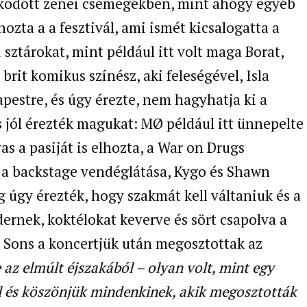
ölködött zenei csemegékben, mint ahogy egyéb
ozta a a fesztivál, ami ismét kicsalogatta a
sztárokat, mint például itt volt maga Borat,
rit komikus színész, aki feleségével, Isla
pestre, és úgy érezte, nem hagyhatja ki a
is jól érezték magukat: MØ például itt ünnepelte
as a pasiját is elhozta, a War on Drugs
 a backstage vendéglátása, Kygo és Shawn
 úgy érezték, hogy szakmát kell váltaniuk és a
ernek, koktélokat keverve és sört csapolva a
Sons a koncertjük után megosztottak az
 az elmúlt éjszakából – olyan volt, mint egy
l és köszönjük mindenkinek, akik megosztották