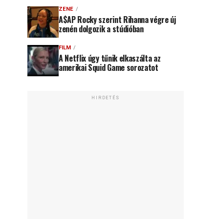
ZENE
A$AP Rocky szerint Rihanna végre új
zenén dolgozik a stúdióban
FILM
A Netflix úgy tűnik elkaszálta az
amerikai Squid Game sorozatot
HIRDETÉS