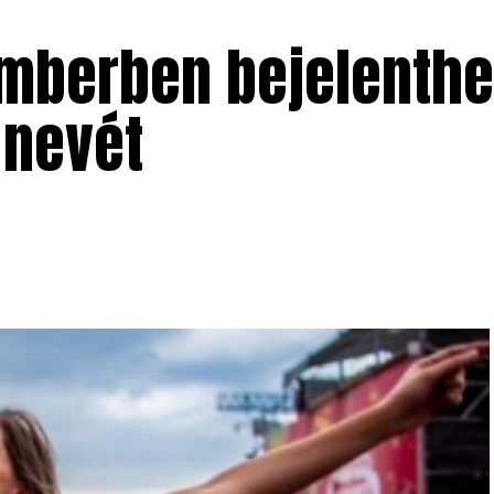
mberben bejelenthet
 nevét