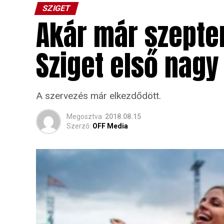
SZIGET
Akár már szepte
Sziget első nagy
A szervezés már elkezdődött.
Megosztva
2018.08.15
Szerző:
OFF Media