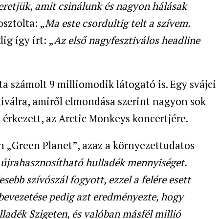
zeretjük, amit csinálunk és nagyon hálásak
sztolta: „
Ma este csordultig telt a szívem.
ig így írt: „
Az első nagyfesztiválos headline
a számolt 9 milliomodik látogató is. Egy svájci
sztiválra, amiről elmondása szerint nagyon sok
n érkezett, az Arctic Monkeys koncertjére.
on „Green Planet”, azaz a környezettudatos
újrahasznosítható hulladék mennyiséget.
ebb szívószál fogyott, ezzel a felére esett
 bevezetése pedig azt eredményezte, hogy
ladék Szigeten, és valóban másfél millió