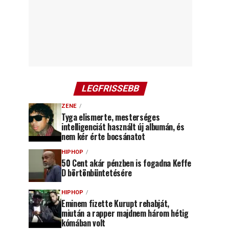
LEGFRISSEBB
ZENE
Tyga elismerte, mesterséges
intelligenciát használt új albumán, és
nem kér érte bocsánatot
HIPHOP
50 Cent akár pénzben is fogadna Keffe
D börtönbüntetésére
HIPHOP
Eminem fizette Kurupt rehabját,
miután a rapper majdnem három hétig
kómában volt