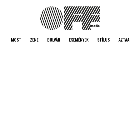
MOST
ZENE
BULVÁR
ESEMÉNYEK
STÍLUS
AZTAA