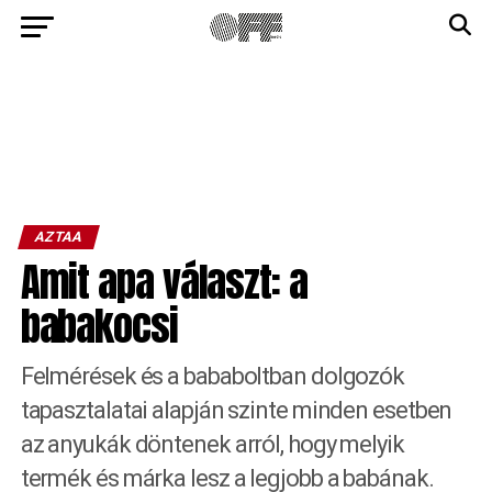
AZTAA
Amit apa választ: a
babakocsi
Felmérések és a bababoltban dolgozók
tapasztalatai alapján szinte minden esetben
az anyukák döntenek arról, hogy melyik
termék és márka lesz a legjobb a babának.