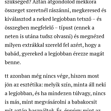
szükséged? Aztán átgondolod mekkora
összeget szeretnél rászánni, megkeresed és
kiválasztod a neked legjobban tetsző – és
összegben megfelelő – típust (ennek a
neten is utána tudsz olvasni) és megnézed
milyen extrákkal szereld fel azért, hogy a
babád, gyereked a legjobban érezze magát
benne.
tt azonban még nincs vége, hiszen most
jön az esztétika: melyik szín, minta áll neki
a legjobban, és ha mindezen túlvagy, nincs
is más, mint megvásárolni a babakocsit
mit aztán használtok. És, éppúgy mint az