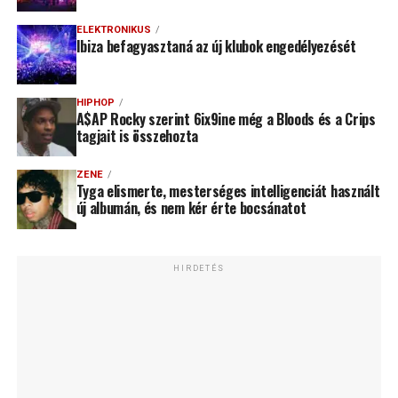
ELEKTRONIKUS
Ibiza befagyasztaná az új klubok engedélyezését
HIPHOP
A$AP Rocky szerint 6ix9ine még a Bloods és a Crips
tagjait is összehozta
ZENE
Tyga elismerte, mesterséges intelligenciát használt
új albumán, és nem kér érte bocsánatot
HIRDETÉS