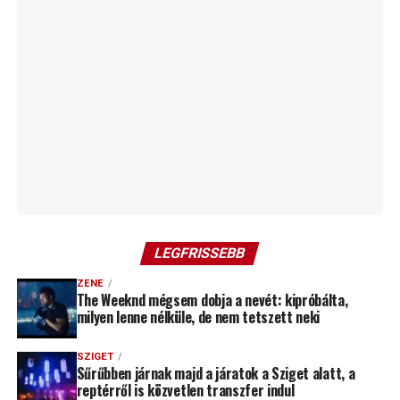
LEGFRISSEBB
ZENE
The Weeknd mégsem dobja a nevét: kipróbálta,
milyen lenne nélküle, de nem tetszett neki
SZIGET
Sűrűbben járnak majd a járatok a Sziget alatt, a
reptérről is közvetlen transzfer indul