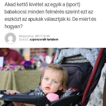
Akad kettő kivétel: az egyik a (sport)
babakocsi: minden felmérés szerint ezt az
eszközt az apukák választják ki. De miért és
hogyan?
Megosztva
2017.10.30
Szerző:
szponzoralt-tartalom