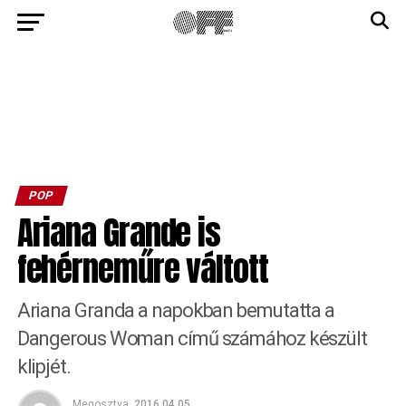
POP
Ariana Grande is
fehérneműre váltott
Ariana Granda a napokban bemutatta a
Dangerous Woman című számához készült
klipjét.
Megosztva
2016.04.05