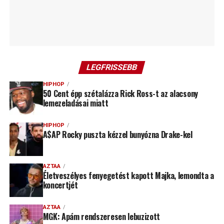
LEGFRISSEBB
HIPHOP
50 Cent épp szétalázza Rick Ross-t az alacsony
lemezeladásai miatt
HIPHOP
A$AP Rocky puszta kézzel bunyózna Drake-kel
AZTAA
Életveszélyes fenyegetést kapott Majka, lemondta a
koncertjét
AZTAA
MGK: Apám rendszeresen lebuzizott