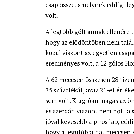
csap össze, amelynek eddigi le
volt.
A legtöbb gólt annak ellenére 
hogy az elődöntőben nem talál
közül viszont az egyetlen csap
eredményes volt, a 12 gólos Ho
A 62 meccsen összesen 28 tizen
75 százalékát, azaz 21-et érté
sem volt. Kiugróan magas az ö
és szerdán viszont nem nőtt a
jóval kevesebb a piros lap, eddi
hogy a legutóbbi hat meccsen e