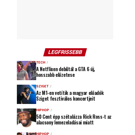
LEGFRISSEBB
TECH
A Netflixen debütál a GTA 6 új,
hosszabb előzetese
SZIGET
Az M1-en vetítik a magyar előadók
Sziget fesztiválos koncertjeit
HIPHOP
50 Cent épp szétalázza Rick Ross-t az
alacsony lemezeladásai miatt
HIPHOP