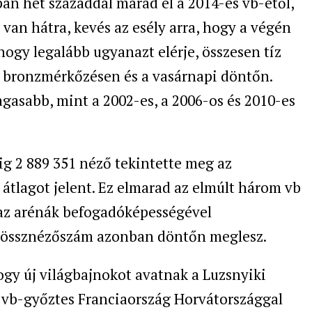
upán hét századdal marad el a 2014-es vb-étől,
 van hátra, kevés az esély arra, hogy a végén
hogy legalább ugyanazt elérje, összesen tíz
i bronzmérkőzésen és a vasárnapi döntőn.
asabb, mint a 2002-es, a 2006-os és 2010-es
ig 2 889 351 néző tekintette meg az
 átlagot jelent. Ez elmarad az elmúlt három vb
az arénák befogadóképességével
 össznézőszám azonban döntőn meglesz.
gy új világbajnokot avatnak a Luzsnyiki
 vb-győztes Franciaország Horvátországgal