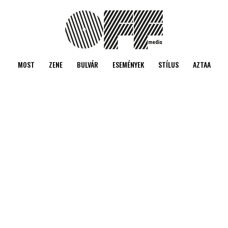
MOST
ZENE
BULVÁR
ESEMÉNYEK
STÍLUS
AZTAA