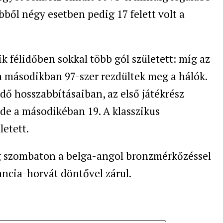
ebből négy esetben pedig 17 felett volt a
 félidőben sokkal több gól született: míg az
 a másodikban 97-szer rezdültek meg a hálók.
idő hosszabbításaiban, az első játékrész
de a másodikéban 19. A klasszikus
etett.
g szombaton a belga-angol bronzmérkőzéssel
ancia-horvát döntővel zárul.