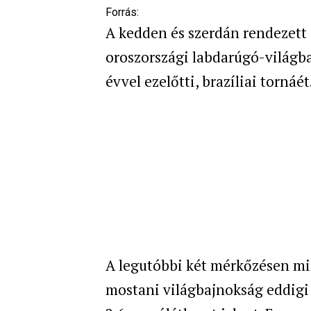
Forrás:
A kedden és szerdán rendezett 
oroszországi labdarúgó-világba
évvel ezelőtti, brazíliai tornáét
A legutóbbi két mérkőzésen min
mostani világbajnokság eddigi 