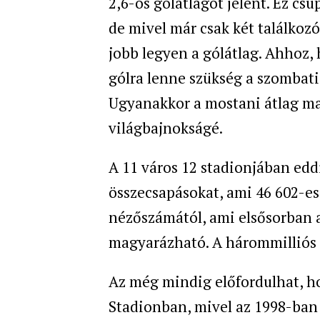
2,6-os gólátlagot jelent. Ez cs
de mivel már csak két találkozó
jobb legyen a gólátlag. Ahhoz, 
gólra lenne szükség a szombat
Ugyanakkor a mostani átlag mag
világbajnokságé.
A 11 város 12 stadionjában edd
összecsapásokat, ami 46 602-es
nézőszámától, ami elsősorban 
magyarázható. A hárommilliós
Az még mindig előfordulhat, ho
Stadionban, mivel az 1998-ban