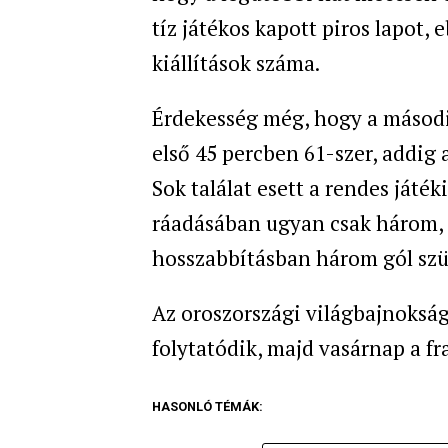
tíz játékos kapott piros lapot, 
kiállítások száma.
Érdekesség még, hogy a második
első 45 percben 61-szer, addig
Sok találat esett a rendes játék
ráadásában ugyan csak három, 
hosszabbításban három gól szül
Az oroszországi világbajnoksá
folytatódik, majd vasárnap a fr
HASONLÓ TÉMÁK: