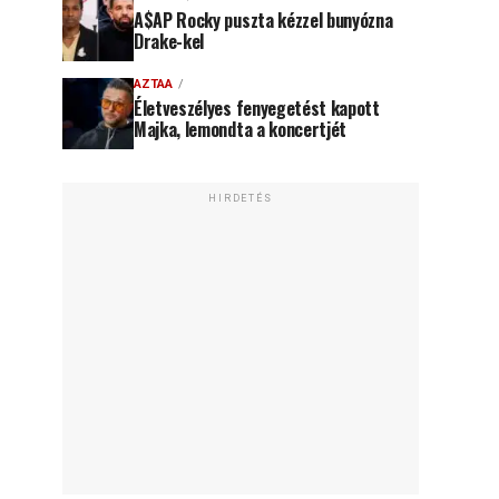
A$AP Rocky puszta kézzel bunyózna
Drake-kel
AZTAA
Életveszélyes fenyegetést kapott
Majka, lemondta a koncertjét
HIRDETÉS