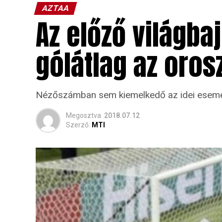
AZTAA
Az előző világb
gólátlag az oros
Nézőszámban sem kiemelkedő az idei esemé
Megosztva
2018.07.12
Szerző:
MTI