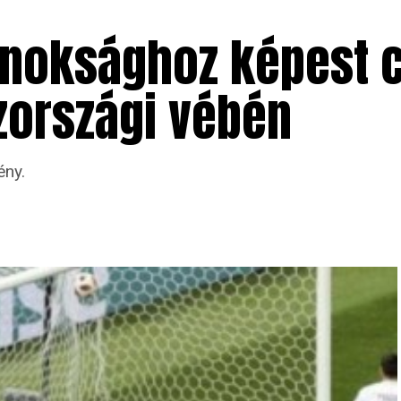
ajnoksághoz képest 
zországi vébén
ny.