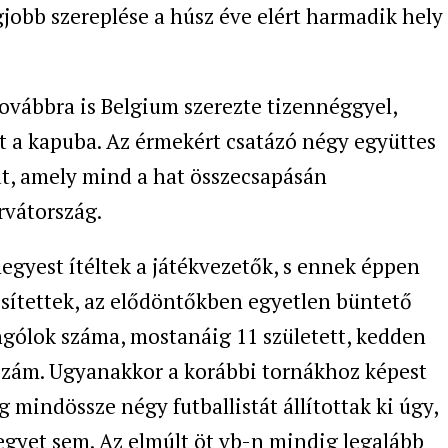
gjobb szereplése a húsz éve elért harmadik hely
továbbra is Belgium szerezte tizennéggyel,
t a kapuba. Az érmekért csatázó négy együttes
at, amely mind a hat összecsapásán
rvátország.
egyest ítéltek a játékvezetők, s ennek éppen
kesítettek, az elődöntőkben egyetlen büntető
ngólok száma, mostanáig 11 született, kedden
 szám. Ugyanakkor a korábbi tornákhoz képest
g mindössze négy futballistát állítottak ki úgy,
gyet sem. Az elmúlt öt vb-n mindig legalább