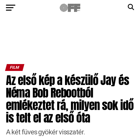
FILM
Az első kép a készülő Jay és
Néma Bob Rebootból
emlékeztet rá, milyen sok idő
is telt el az első óta
A két füves gyökér visszatér.