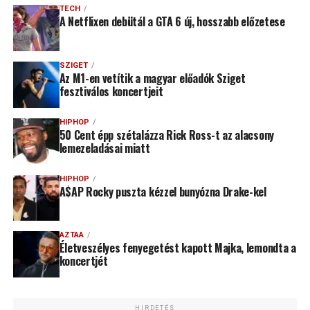
TECH
A Netflixen debütál a GTA 6 új, hosszabb előzetese
SZIGET
Az M1-en vetítik a magyar előadók Sziget
fesztiválos koncertjeit
HIPHOP
50 Cent épp szétalázza Rick Ross-t az alacsony
lemezeladásai miatt
HIPHOP
A$AP Rocky puszta kézzel bunyózna Drake-kel
AZTAA
Életveszélyes fenyegetést kapott Majka, lemondta a
koncertjét
HIRDETÉS