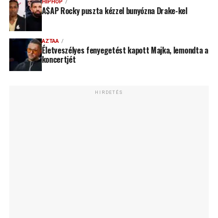
HIPHOP
A$AP Rocky puszta kézzel bunyózna Drake-kel
AZTAA
Életveszélyes fenyegetést kapott Majka, lemondta a
koncertjét
HIRDETÉS