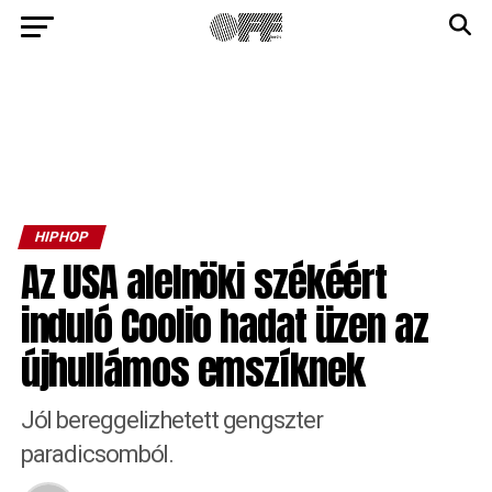
HIPHOP
Az USA alelnöki székéért
induló Coolio hadat üzen az
újhullámos emszíknek
Jól bereggelizhetett gengszter
paradicsomból.