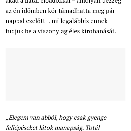
akad a fiatal előadókkal – amolyan bezzeg
az én időmben kór támadhatta meg pár
nappal ezelőtt -, mi legalábbis ennek
tudjuk be a viszonylag éles kirohanását.
„Elegem van abból, hogy csak gyenge
fellépéseket látok manapság. Totál