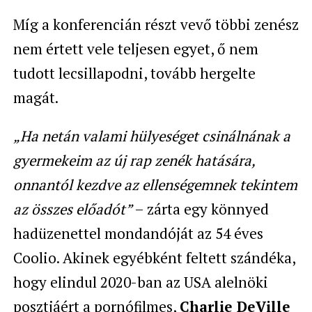
Míg a konferencián részt vevő többi zenész
nem értett vele teljesen egyet, ő nem
tudott lecsillapodni, tovább hergelte
magát.
„Ha netán valami hülyeséget csinálnának a
gyermekeim az új rap zenék hatására,
onnantól kezdve az ellenségemnek tekintem
az összes előadót”
– zárta egy könnyed
hadüzenettel mondandóját az 54 éves
Coolio. Akinek egyébként feltett szándéka,
hogy elindul 2020-ban az USA alelnöki
posztjáért a pornófilmes,
Charlie DeVille