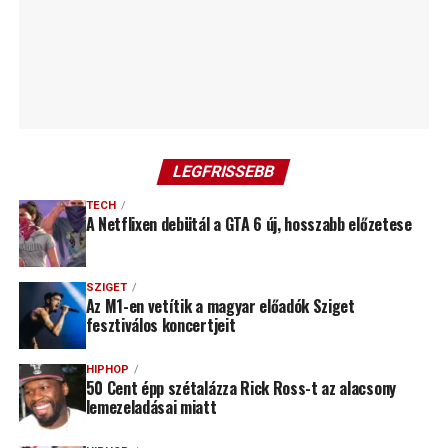
LEGFRISSEBB
TECH
A Netflixen debütál a GTA 6 új, hosszabb előzetese
SZIGET
Az M1-en vetítik a magyar előadók Sziget
fesztiválos koncertjeit
HIPHOP
50 Cent épp szétalázza Rick Ross-t az alacsony
lemezeladásai miatt